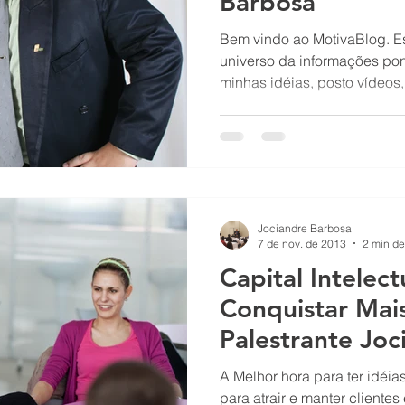
Barbosa
Bem vindo ao MotivaBlog. Es
universo da informações po
minhas idéias, posto vídeos, 
Jociandre Barbosa
7 de nov. de 2013
2 min de
Capital Intelect
Conquistar Mais
Palestrante Joc
A Melhor hora para ter idéia
para atrair e manter cliente