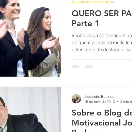
palestrante de vendas
QUERO SER PA
Parte 1
Você deseja se tornar um pa
de quem já está há muito t
palestrante de destaque, na
Jociandre Barbosa
15 de nov. de 2013
2 min d
Sobre o Blog do
Motivacional J