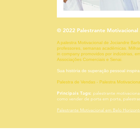
© 2022 Palestrante Motivacional
A palestra Motivacional de Jociandre Ba
professores, semanas acadêmicas. Milhar
in company promovidos por indústrias, em
Associações Comerciais e Senai.
Sua história de superação pessoal
Palestra de Vendas - Palestra Motivacion
Principais Tags:
palestrante motivaciona
como vender de porta em porta, palestras,
Palestrante Motivacional em Belo Horizon