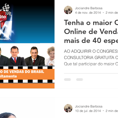
Jociandre Barbosa
4 de nov. de 2014
2 min de
Tenha o maior 
Online de Vend
mais de 40 espe
empresa
AO ADQUIRIR O CONGRE
CONSULTORIA GRATUITA 
Que tal participar do maior
Jociandre Barbosa
10 de jul. de 2014
2 min de