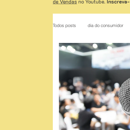
de Vendas
no Youtube.
Inscreva-
Todos posts
dia do consumidor
Liderança
O Poder do Otim
Apresentação de proposta
A
Como vender de porta em porta
Dicas de conteúdos sobre venda