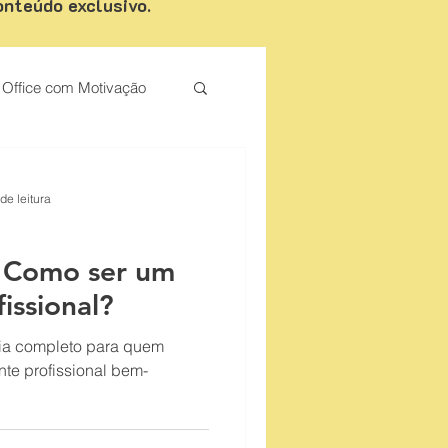
onteúdo exclusivo.
Office com Motivação
Palestrante de Motivação
de leitura
 Como ser um
issional?
uia completo para quem
nte profissional bem-
 de vendas