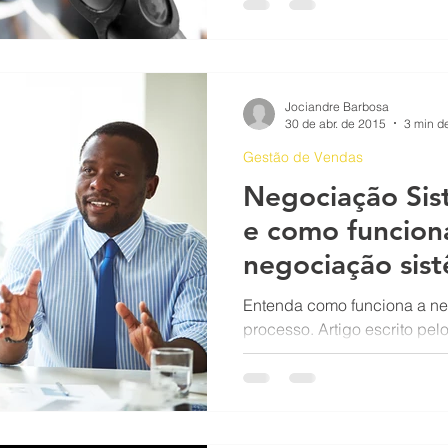
Funil de vendas
Geração de leads
Gestão de clientes
Jociandre Barbosa
g
Motivação
30 de abr. de 2015
3 min de
Gestão de Vendas
Negociação Sis
e como funcion
negociação sis
Entenda como funciona a ne
processo. Artigo escrito pel
vendas Jociandre Barbosa