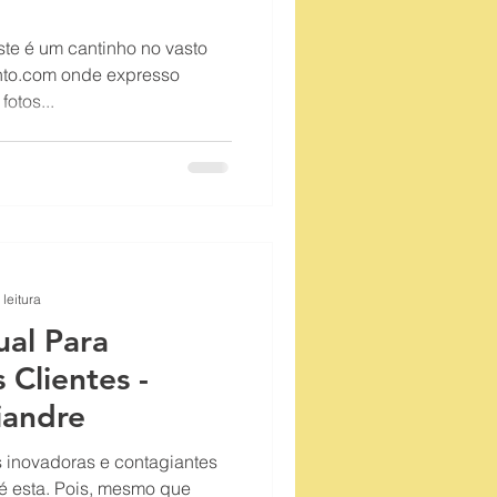
te é um cantinho no vasto
nto.com onde expresso
fotos...
 leitura
ual Para
 Clientes -
iandre
s inovadoras e contagiantes
s é esta. Pois, mesmo que