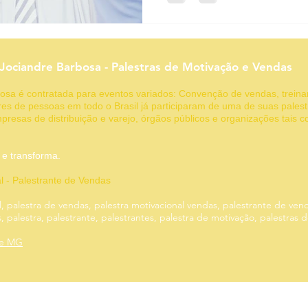
 Jociandre Barbosa - Palestras de Motivação e Vendas
rbosa é contratada para eventos variados: Convenção de vendas, trein
es de pessoas em todo o Brasil já participaram de uma de suas palest
presas de distribuição e varejo, órgãos públicos e organizações tais 
 inspira e transforma.
al - Palestrante de Vendas
l, palestra de vendas, palestra motivacional vendas, palestrante de ven
 palestra, palestrante, palestrantes, palestra de motivação, palestras 
te MG