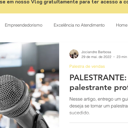
se em nosso Vlog gratuitamente para ter acesso a c
Empreendedorismo
Excelência no Atendimento
Home 
ismo
palestrante de vendas
Palestrante Motivacional
Jociandre Barbosa
29 de mai. de 2022
23 min 
Palestra de vendas
tendimento ao cliente
Carreira
Casos de sucesso
PALESTRANTE:
palestrante prof
Como vender mais
CRM
Desenvolvimento comercial
Nesse artigo, entrego um g
deseja se tornar um palestra
sucedido.
s
Digital Marketing
Técnicas de Vendas
Estratégias