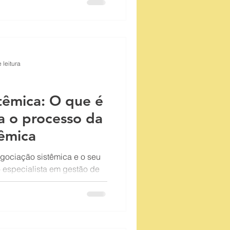
Gestão de equipe
 leitura
têmica: O que é
a o processo da
têmica
gociação sistêmica e o seu
o especialista em gestão de