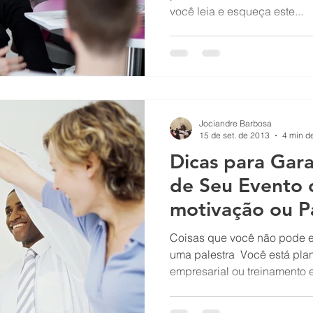
você leia e esqueça este...
Jociandre Barbosa
15 de set. de 2013
4 min de
Dicas para Gara
de Seu Evento 
motivação ou P
Vendas - Palest
Coisas que você não pode 
uma palestra ​ Você está pla
empresarial ou treinamento e