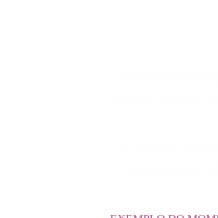
Solicite sua par
#SuperVendas pa
Se estiver acess
smatphone, cl