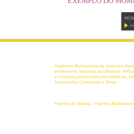
EXEMPLO DO MOME
MOM
© 2022 Palestrante Motivacional
A palestra Motivacional de Jociandre Ba
professores, semanas acadêmicas. Milhar
in company promovidos por indústrias, em
Associações Comerciais e Senai.
Sua história de superação pessoal
Palestra de Vendas - Palestra Motivacion
Principais Tags:
palestrante motivaciona
como vender de porta em porta, palestras,
Palestrante Motivacional em Belo Horizon