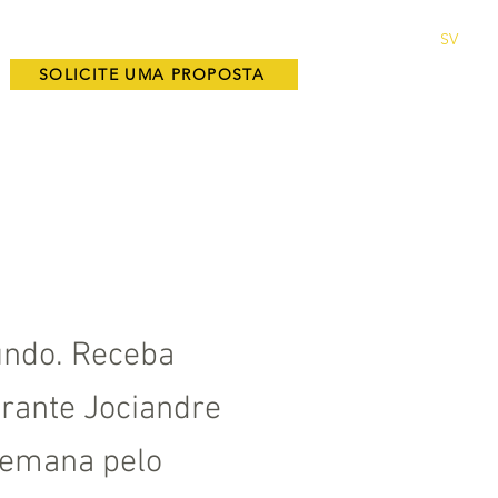
DEPOIMENTOS
LIVROS
VLOG
CONTATO
SV
SOLICITE UMA PROPOSTA
undo. Receba
trante Jociandre
 semana pelo