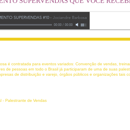
NTO SUPERVENDAS QUE VOCÊ RECEBE
ENTO SUPERVENDAS #10
-
Jociandre Barbosa
00:00
/
00:00
 Jociandre Barbosa - Palestras de Motivação e Vendas
rbosa é contratada para eventos variados: Convenção de vendas, trein
es de pessoas em todo o Brasil já participaram de uma de suas palest
presas de distribuição e varejo, órgãos públicos e organizações tais 
 inspira e transforma.
al - Palestrante de Vendas
l, palestra de vendas, palestra motivacional vendas, palestrante de ven
 palestra, palestrante, palestrantes, palestra de motivação, palestras 
te MG