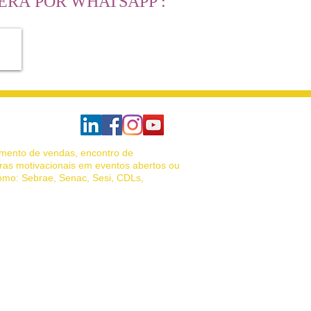
RÁ POR WHATSAPP :
amento de vendas, encontro de
ras motivacionais em eventos abertos ou
como: Sebrae, Senac, Sesi, CDLs,
das, palestrante motivacional vendas,
de vendas, Venda Porta a Porta.