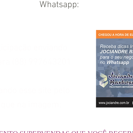
Whatsapp:
ticipação enviando
ra (88) 997643201
ando esse site pelo
ique na imagem: