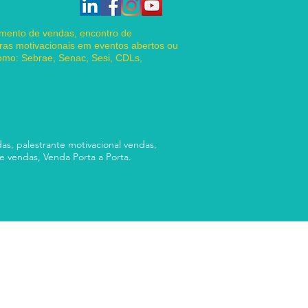
amento de vendas, encontro de
ras motivacionais em eventos abertos ou
como: Sebrae, Senac, Sesi, CDLs,
das, palestrante motivacional vendas,
de vendas, Venda Porta a Porta.