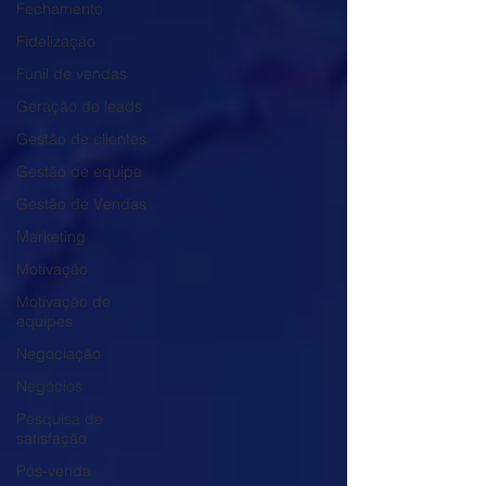
Fechamento
Fidelização
Funil de vendas
Geração de leads
Gestão de clientes
Gestão de equipe
Gestão de Vendas
Marketing
Motivação
Motivação de
equipes
Negociação
Negócios
Pesquisa de
satisfação
Pós-venda