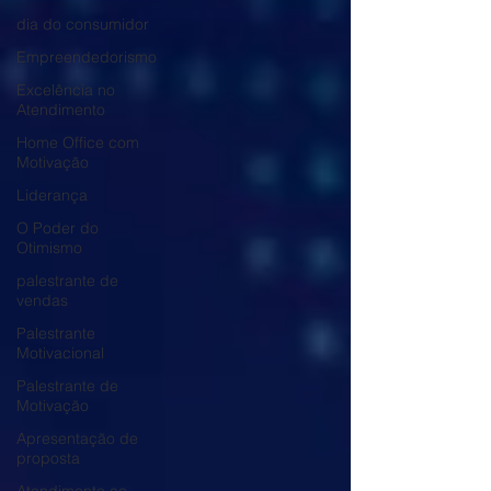
dia do consumidor
Empreendedorismo
Excelência no
Atendimento
Home Office com
Motivação
Liderança
O Poder do
Otimismo
palestrante de
vendas
Palestrante
Motivacional
Palestrante de
Motivação
Apresentação de
proposta