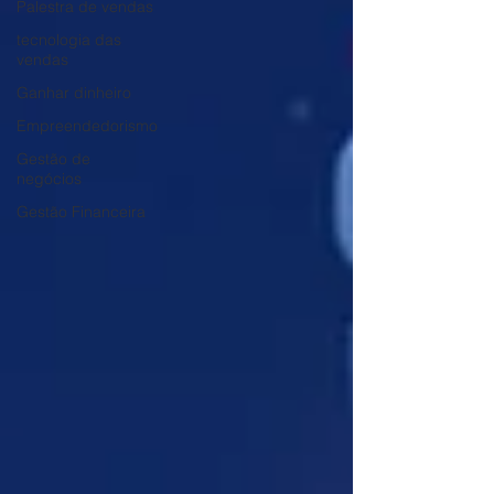
Palestra de vendas
tecnologia das
vendas
Ganhar dinheiro
Empreendedorismo
Gestão de
negócios
Gestão Financeira