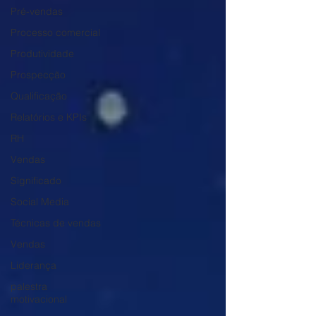
Pré-vendas
Processo comercial
Produtividade
Prospecção
Qualificação
Relatórios e KPIs
RH
Vendas
Significado
Social Media
Técnicas de vendas
Vendas
Liderança
palestra
motivacional