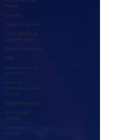
Atendimento ao
cliente
Carreira
Casos de sucesso
Como vender de
porta em porta
Como vender mais
CRM
Desenvolvimento
comercial
Dicas de
conteúdos sobre
vendas
Digital Marketing
Técnicas de
Vendas
Estratégias de
vendas