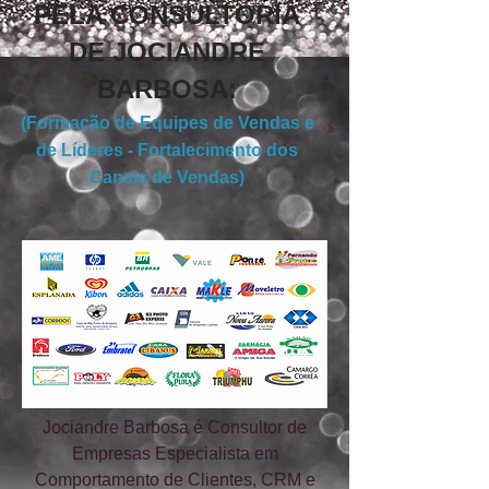
PELA CONSULTORIA
DE JOCIANDRE
BARBOSA:
(Formação de Equipes de Vendas e
de Líderes - Fortalecimento dos
Canais de Vendas)
Jociandre Barbosa é Consultor de
Empresas Especialista em
Comportamento de Clientes, CRM e