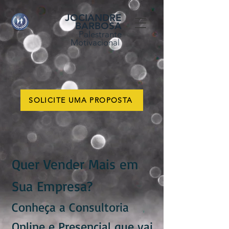
JOCIANDRE
BARBOSA
Palestrante
Motivacional
SOLICITE UMA PROPOSTA
Quer Vender Mais em
Sua Empresa?
Conheça a Consultoria
Online e Presencial que vai