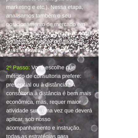
marketing e etc,). Nessa etapa,
analisamos também o seu
posicionamento de mercado em
relação à sua concorrência e como
poderemos melhor posicionar a
sua marca nesse contexto.
2º Passo:
Você escolhe que
método de consultoria prefere:
presencial ou à distância? A
consultoria à distância é bem mais
econômica, mas, requer maior
atividade sua, uma vez que deverá
aplicar, sob nosso
acompanhamento e instrução,
todas as estratégias para