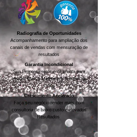
Radiografia de Oportunidades
Acompanhamento para ampliação dos
canais de vendas com mensuração de
resultados
Garantia Incondicional
Sua Empresa realmente pronta para
Vender Mais e Melhor em Tempos de
Crise
Crescimento Acelerado
Faça seu negócio render mais com
consultoria de baixo custo e elevados
Resultados