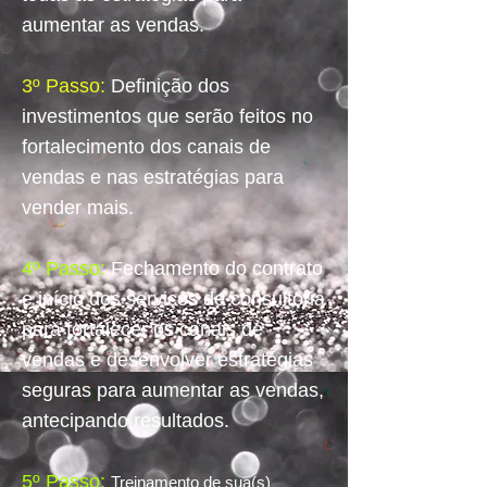
aumentar as vendas.
3º Passo:
Definição dos
investimentos que serão feitos no
fortalecimento dos canais de
vendas e nas estratégias para
vender mais.
4º Passo:
Fechamento do contrato
e início dos serviços de consultoria
para fortalecer os canais de
vendas e desenvolver estratégias
seguras para aumentar as vendas,
antecipando resultados.
5º Passo:
Treinamento de sua(s)