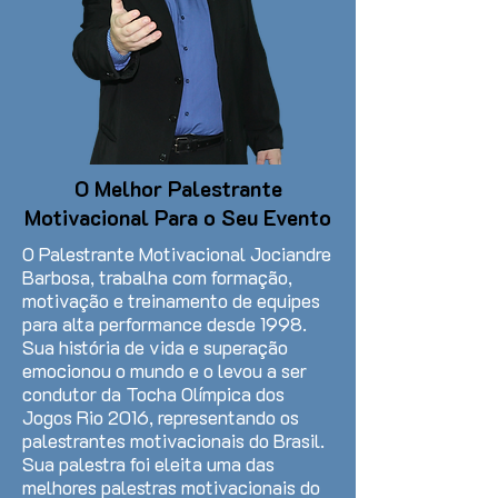
O Melhor Palestrante
Motivacional Para o Seu Evento
O Palestrante Motivacional Jociandre
Barbosa, trabalha com formação,
motivação e treinamento de equipes
para alta performance desde 1998.
Sua história de vida e superação
emocionou o mundo e o levou a ser
condutor da Tocha Olímpica dos
Jogos Rio 2016, representando os
palestrantes motivacionais do Brasil.
Sua palestra foi eleita uma das
melhores palestras motivacionais do