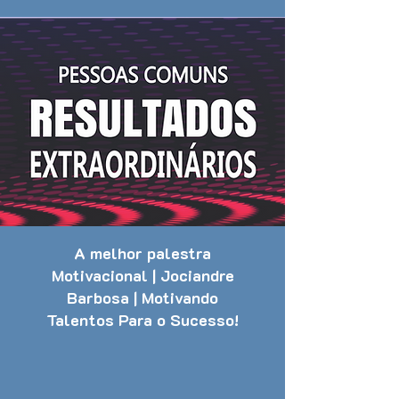
A melhor palestra
Motivacional | Jociandre
Barbosa | Motivando
Talentos Para o Sucesso!