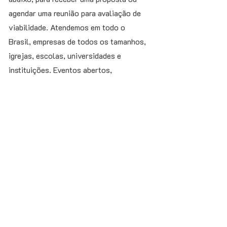
agendar uma reunião para avaliação de
viabilidade. Atendemos em todo o
Brasil, empresas de todos os tamanhos,
igrejas, escolas, universidades e
instituições. Eventos abertos,
convenções de vendas
e encontros
diversos.
Após contrato assinado, o palestrante
motivacional Jociandre Barbosa faz
questão de realizar um Briefing com o
contratante para adaptar a palestra aos
objetivos do evento.
A palestra motivacional
tem duração
de 40 min, a 2h (a depender do