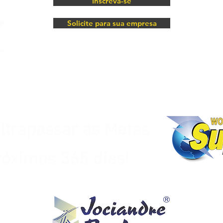
Inscreva-se
Solicite para sua empresa
ultrapassar as Metas
róximos
365 dias!