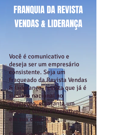
FRANQUIA DA REVISTA
VENDAS & LIDERANÇA
Você é comunicativo e
deseja ser um empresário
consistente. Seja um
fraqueado da Revista Vendas
& Liderança, revista que já é
sucesso nacional no
segmento, e garanta um
negócio sólido e lucrativo
em sua cidade.
Conheça algumas