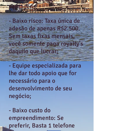
vantagens:
- Baixo risco: Taxa única de
adesão de apenas R$2.500.
Sem taxas fixas mensais,
você somente paga royalty's
daquilo que lucrar;
- Equipe especializada para
lhe dar todo apoio que for
necessário para o
desenvolvimento de seu
negócio;
- Baixo custo do
empreendimento: Se
preferir, Basta 1 telefone