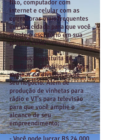
fixo, computador com
internet e celular com as
operadoras mais frequentes
em sua cidade para que você
monte o escritório em sua
própria casa;
- Produção gratuita de
panfletos e/ou filipetas para
auxiliar na divulgação de
seu negócio. Além de
produção de vinhetas para
rádio e VT's para televisão
para que você amplie o
alcance de seu
empreendimento;
- Você pode lucrar R$ 24.000