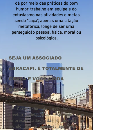
dá por meio das práticas do bom
humor, trabalho em equipe e do
entusiasmo nas atividades e metas,
sendo "caça", apenas uma citação
metafórica, longe de ser uma
perseguição pessoal física, moral ou
psicológica.
SEJA UM ASSOCIADO
ABRACAPI. É TOTALMENTE DE
GRAÇA E VOCÊ AINDA
GANHA:
-> Carteirinha de associado para
receber descontos especiais em
empresas cadastradas e mostrar ao
mundo que é possível ser feliz no