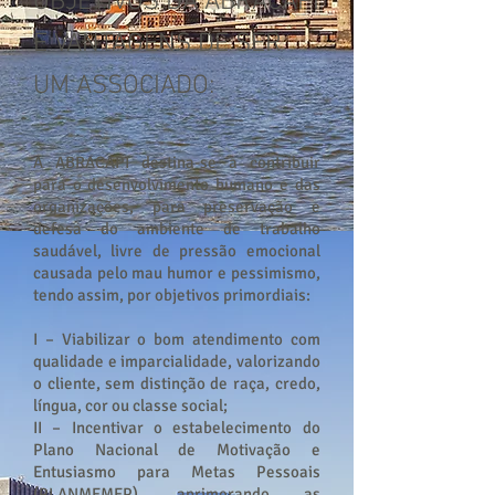
OBJETIVOS DA ABRACAPI
E VANTAGENS DE SER
UM ASSOCIADO:
A ABRACAPI destina-se a contribuir
para o desenvolvimento humano e das
organizações, para preservação e
defesa do ambiente de trabalho
saudável, livre de pressão emocional
causada pelo mau humor e pessimismo,
tendo assim, por objetivos primordiais:
I – Viabilizar o bom atendimento com
qualidade e imparcialidade, valorizando
o cliente, sem distinção de raça, credo,
língua, cor ou classe social;
II – Incentivar o estabelecimento do
Plano Nacional de Motivação e
Entusiasmo para Metas Pessoais
(PLANMEMEP), aprimorando as