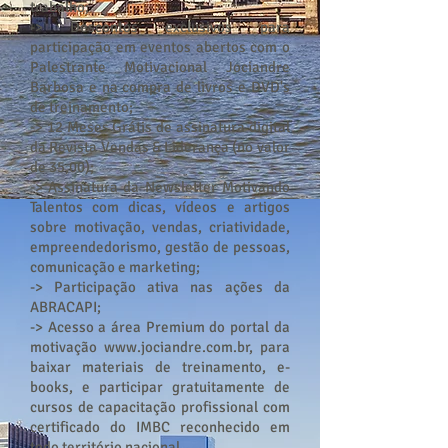
trabalho;
-> Descontos exclusivos para
participação em eventos abertos com o
Palestrante Motivacional Jociandre
Barbosa e na compra de livros e DVD's
de treinamento;
-> 12 Meses Grátis de assinatura digital
da Revista Vendas & Liderança (no valor
de 35,00);
-> Assinatura da Newsletter Motivando
Talentos com dicas, vídeos e artigos
sobre motivação, vendas, criatividade,
empreendedorismo, gestão de pessoas,
comunicação e marketing;
-> Participação ativa nas ações da
ABRACAPI;
-> Acesso a área Premium do portal da
motivação
www.jociandre.com.br
, para
baixar materiais de treinamento, e-
books, e participar gratuitamente de
cursos de capacitação profissional com
certificado do IMBC reconhecido em
todo território nacional.