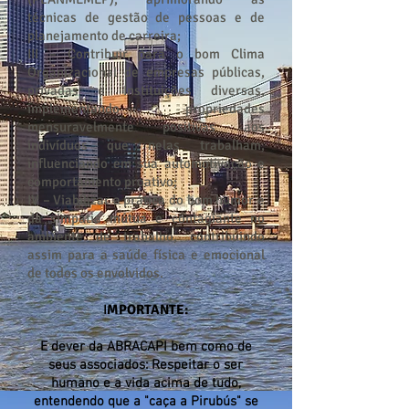
técnicas de gestão de pessoas e de
planejamento de carreira;
III – Contribuir para o bom Clima
Organizacional de empresas públicas,
privadas e Instituições diversas,
implementando propriedades
mensuravelmente positivas aos
indivíduos que nelas trabalham,
influenciando em sua automotivação e
comportamento proativo;
IV – Viabilizar a prática do bom humor e
da simpatia mútua e contagiante no
ambiente de trabalho, contribuindo
assim para a saúde física e emocional
de todos os envolvidos.
I
MPORTANTE:
E dever da ABRACAPI bem como de
seus associados: Respeitar o ser
humano e a vida acima de tudo,
entendendo que a "caça a Pirubús" se