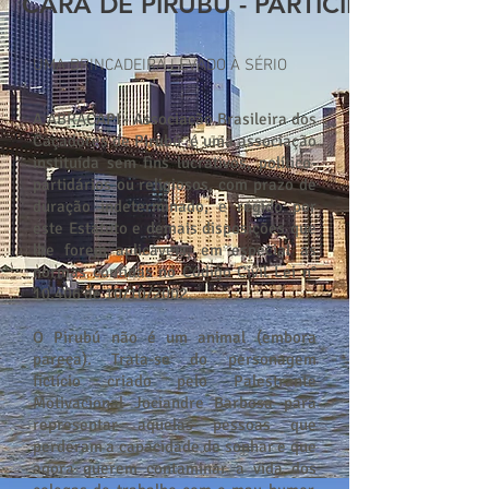
CARA DE PIRUBÚ - PARTICIPE
UMA BRINCADEIRA LEVADO À SÉRIO
A ABRACAPI - Associação Brasileira dos
Caçadores de Pirubú é uma associação
instituída sem fins lucrativos, político-
partidários ou religiosos, com prazo de
duração indeterminado, e regido por
este Estatuto e demais disposições que
lhe forem aplicáveis, em especial as
normas contidas no Código Civil Lei n°
10.406 de 10/10/2002.
O Pirubú não é um animal (embora
pareça). Trata-se do personagem
fictício criado pelo Palestrante
Motivacional Jociandre Barbosa para
representar aquelas pessoas que
perderam a capacidade de sonhar e que
agora querem contaminar a vida dos