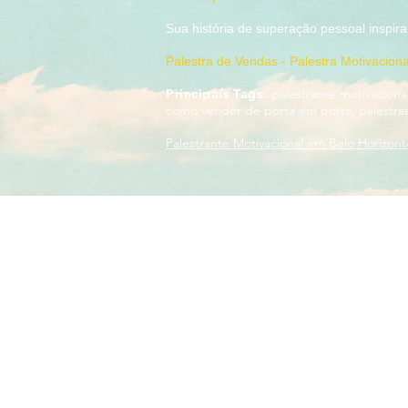
Sua história de superação pessoal
Palestra de Vendas - Palestra Motivacion
Principais Tags:
palestrante motivaciona
como vender de porta em porta, palestras,
Palestrante Motivacional em Belo Horizon