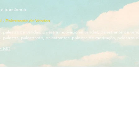
 inspira e transforma.
al - Palestrante de Vendas
l, palestra de vendas, palestra motivacional vendas, palestrante de ven
 palestra, palestrante, palestrantes, palestra de motivação, palestras 
te MG