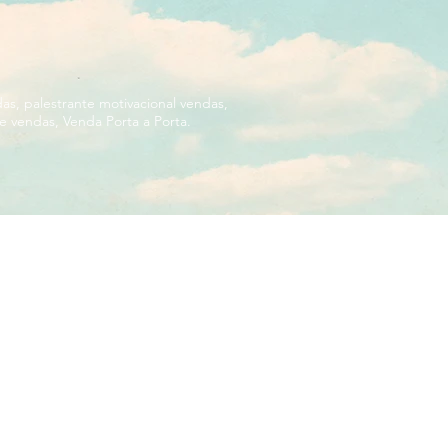
das, palestrante motivacional vendas,
de vendas, Venda Porta a Porta.