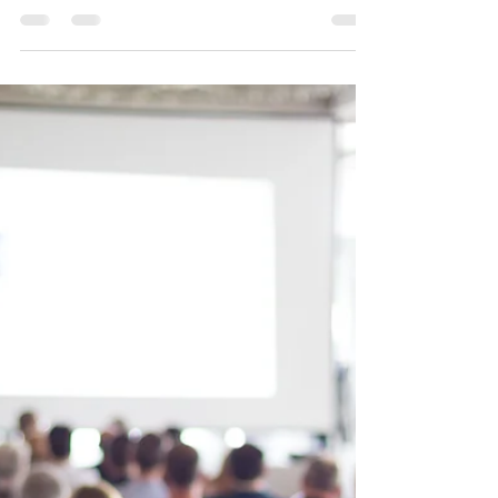
Nesse artigo, entrego um guia completo para
quem deseja se tornar um palestrante
profissional bem-sucedido.