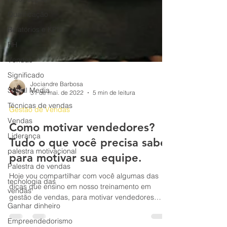
Qualificação
Relatórios e KPIs
RH
Vendas
Significado
Social Media
Jociandre Barbosa
Técnicas de vendas
31 de mai. de 2022
5 min de leitura
Vendas
Gestão de Vendas
Liderança
Como motivar vendedores?
palestra motivacional
Tudo o que você precisa saber
Palestra de vendas
para motivar sua equipe.
tecnologia das
vendas
Hoje vou compartilhar com você algumas das
Ganhar dinheiro
dicas que ensino em nosso treinamento em
gestão de vendas, para motivar vendedores
Empreendedorismo