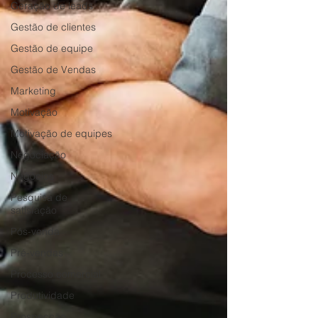
Geração de leads
Gestão de clientes
Gestão de equipe
Gestão de Vendas
Marketing
Motivação
Motivação de equipes
Negociação
Negócios
Pesquisa de
satisfação
Pós-venda
Pré-vendas
Processo comercial
Produtividade
Prospecção