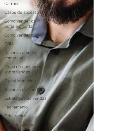
Carreira
Casos de sucesso
Como vender de
porta em porta
Como vender mais
CRM
Desenvolvimento
comercial
Dicas de conteúdos
sobre vendas
Digital Marketing
Técnicas de Vendas
Estratégias de vendas
Fechamento
Fidelização
Funil de vendas