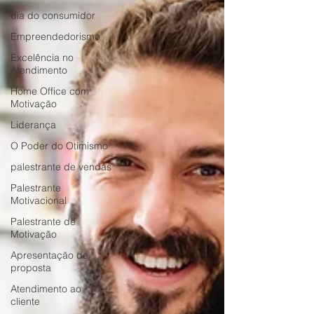
dia do consumidor
Empreendedorismo
Excelência no
Atendimento
Home Office com
Motivação
Liderança
O Poder do Otimismo
palestrante de vendas
Palestrante
Motivacional
Palestrante de
Motivação
Apresentação de
proposta
Atendimento ao
cliente