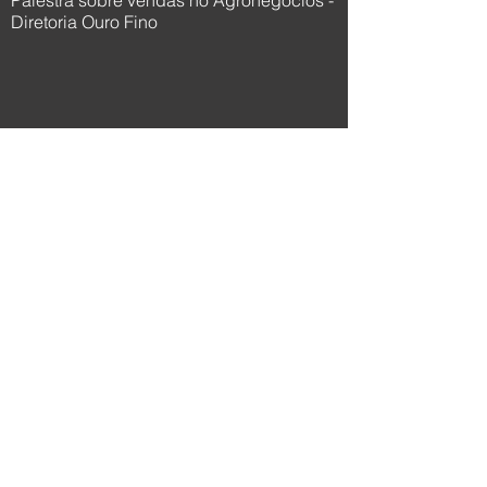
Palestra sobre vendas no Agronegócios -
Diretoria Ouro Fino
Prof. Dr. Michel - UNICatólica - Palestra
Semana Acadêmica
© 2022 Palestrante Motivacional
Jociandre Barbosa - Palestras de
Motivação e Vendas
A palestra Motivacional de Jociandre
Barbosa é contratada para eventos
variados: Convenção de vendas,