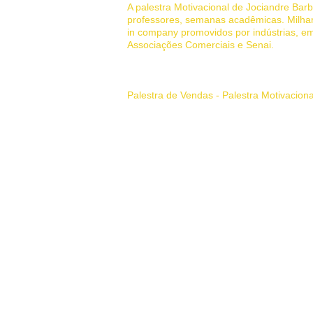
A palestra Motivacional de Jociandre Ba
professores, semanas acadêmicas. Milhar
in company promovidos por indústrias, em
Associações Comerciais e Senai.
Sua história de superação pessoal
Palestra de Vendas - Palestra Motivacion
Principais Tags:
palestrante motivaciona
como vender de porta em porta, palestras,
Palestrante Motivacional em Belo Horizon