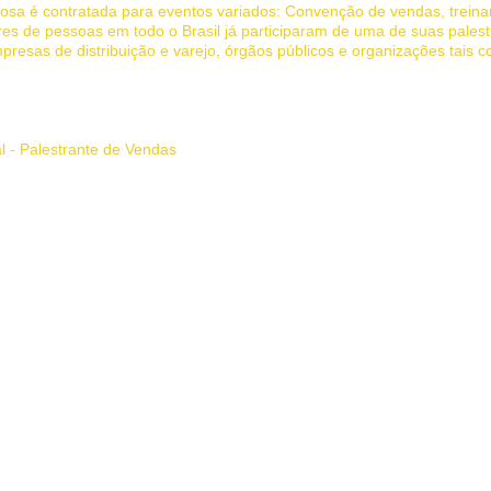
rbosa é contratada para eventos variados: Convenção de vendas, trein
es de pessoas em todo o Brasil já participaram de uma de suas palest
presas de distribuição e varejo, órgãos públicos e organizações tais 
 inspira e transforma.
al - Palestrante de Vendas
l, palestra de vendas, palestra motivacional vendas, palestrante de ven
 palestra, palestrante, palestrantes, palestra de motivação, palestras 
te MG