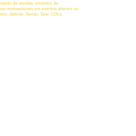
amento de vendas, encontro de
ras motivacionais em eventos abertos ou
como: Sebrae, Senac, Sesi, CDLs,
das, palestrante motivacional vendas,
de vendas, Venda Porta a Porta.