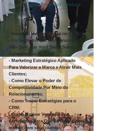
Alguns tópicos abordados neste
programa:
- Inovação Mercadológica no CRM;
- Os Segredos que seu Concorrente
Não Quer que Você Saiba Sobre os
Fundamentos do CRM
- Marketing Estratégico Aplicado
Para Valorizar a Marca e Atrair Mais
Clientes;
- Como Elevar o Poder de
Competitividade Por Meio do
Relacionamento;
- Como Traçar Estratégias para o
CRM;
- Como Motivar Vendedores e
Atendentes Para Que Se Relacionem
melhor com seus clientes;