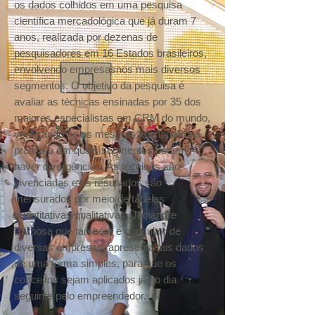
os dados colhidos em uma pesquisa
científica mercadológica que já duram 7
anos, realizada por dezenas de
pesquisadores em 16 Estados brasileiros,
envolvendo empresasnos mais diversos
segmentos. O objetivo da pesquisa é
avaliar as técnicas ensinadas por 35 dos
maiores especialistas em CRM do mundo,
verificando se as mesmas funcionam na
prática e em quais segmentos podem
haver divergências. As técnicas são
vivenciadas e os resultados são
mensurados por meio de tabelas
quantitativas/qualitativas. Jociandre
Barbosa que também é consultor de
diversas empresas, apresenta tais dados
de uma forma simples, para que os
conceitos sejam aplicados já no dia
seguinte pelo empreendedor.