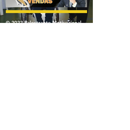
© 2022 Palestrante Motivacional
Jociandre Barbosa - Palestras de
Motivação e Vendas
A palestra Motivacional de Jociandre
Barbosa é contratada para eventos
variados: Convenção de vendas,
treinamento de vendas, encontro de
professores, semanas acadêmicas.
Milhares de pessoas em todo o Brasil já
participaram de uma de suas palestras
motivacionais em eventos abertos ou in
company promovidos por indústrias,
empresas de distribuição e varejo, órgãos
públicos e organizações tais como:
Sebrae, Senac, Sesi, CDLs, Associações
Comerciais e Senai.
Sua história de superação pessoal inspira