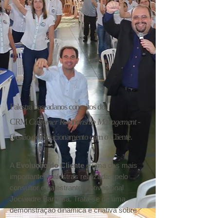
Palestra baseadanos conceitos do
CRM
Customer Relationship Management
-
Gestão de Relacionamento com o Cliente.
A
Evolução do Cliente
é uma das mais
importantes palestras realizadas pelo
consultor e palestrante Motivacional
Jociandre Barbosa. Trata-se de uma
demonstração dinâmica e criativa sobre