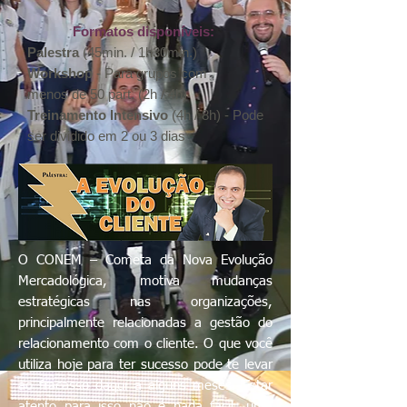
Formatos disponíveis:
Palestra
(45min. / 1h30min.)
Workshop
- Para grupos com
menos
de 50 part. (2h / 4h)
Treinamento Intensivo
(4h / 8h) -
Pode
ser dividido em 2 ou 3 dias
O CONEM – Cometa da Nova Evolução
Mercadológica, motiva mudanças
estratégicas nas organizações,
principalmente relacionadas a gestão do
relacionamento com o cliente. O que você
utiliza hoje para ter sucesso pode te levar
ao fracasso daqui a alguns meses. Estar
atento para isso não é nada fácil, uma