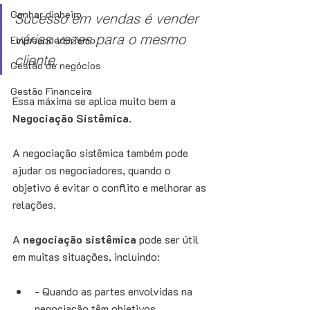
Ganhar dinheiro
Sucesso em vendas é vender 
várias vezes para o mesmo 
Empreendedorismo
cliente.
Gestão de negócios
Gestão Financeira
Essa máxima se aplica muito bem a 
Negociação Sistêmica
. 
A negociação sistêmica também pode 
ajudar os negociadores, quando o 
objetivo é evitar o conflito e melhorar as 
relações. 
A 
negociação sistêmica
 pode ser útil 
em muitas situações, incluindo: 
- Quando as partes envolvidas na 
negociação têm objetivos 