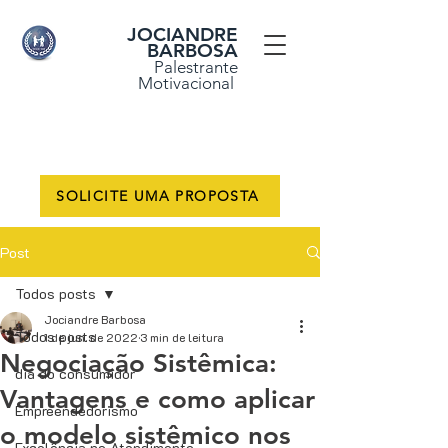
JOCIANDRE
BARBOSA
Palestrante
Motivacional
SOLICITE UMA PROPOSTA
Post
Todos posts
Jociandre Barbosa
Todos posts
1 de jun. de 2022
3 min de leitura
Negociação Sistêmica:
dia do consumidor
Vantagens e como aplicar
Empreendedorismo
o modelo sistêmico nos
Excelência no Atendimento