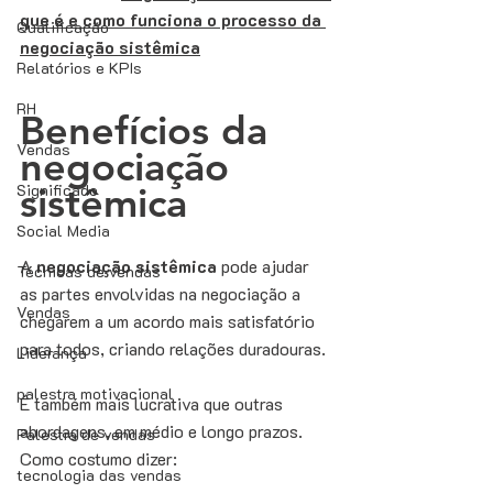
que é e como funciona o processo da 
Qualificação
negociação sistêmica
Relatórios e KPIs
RH
Benefícios da 
Vendas
negociação 
Significado
sistêmica
Social Media
A 
negociação sistêmica
 pode ajudar 
Técnicas de vendas
as partes envolvidas na negociação a 
Vendas
chegarem a um acordo mais satisfatório 
para todos, criando relações duradouras. 
Liderança
palestra motivacional
É também mais lucrativa que outras 
abordagens, em médio e longo prazos. 
Palestra de vendas
Como costumo dizer: 
tecnologia das vendas