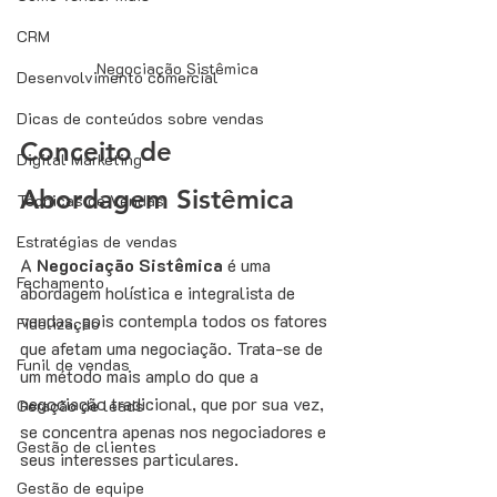
CRM
Negociação Sistêmica
Desenvolvimento comercial
Dicas de conteúdos sobre vendas
Conceito de 
Digital Marketing
Abordagem Sistêmica
Técnicas de Vendas
Estratégias de vendas
A 
Negociação Sistêmica
 é uma 
Fechamento
abordagem holística e integralista de 
vendas, pois contempla todos os fatores 
Fidelização
que afetam uma negociação. Trata-se de 
Funil de vendas
um método mais amplo do que a 
negociação tradicional, que por sua vez, 
Geração de leads
se concentra apenas nos negociadores e 
Gestão de clientes
seus interesses particulares. 
Gestão de equipe