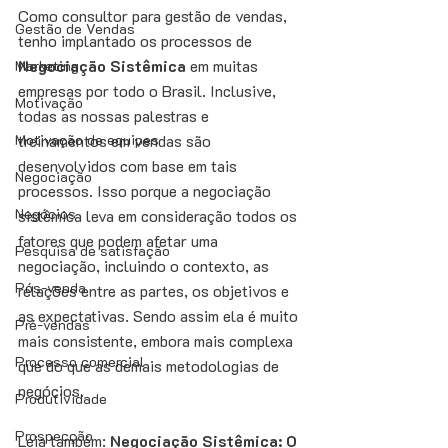
Como consultor para gestão de vendas, 
Gestão de Vendas
tenho implantado os processos de 
Negociação Sistêmica
 em muitas 
Marketing
empresas por todo o Brasil. Inclusive, 
Motivação
todas as nossas palestras e 
Motivação de equipes
treinamentos em vendas são 
desenvolvidos com base em tais 
Negociação
processos. Isso porque a negociação 
Negócios
sistêmica leva em consideração todos os 
fatores que podem afetar uma 
Pesquisa de satisfação
negociação, incluindo o contexto, as 
Pós-venda
relações entre as partes, os objetivos e 
as expectativas. Sendo assim ela é muito 
Pré-vendas
mais consistente, embora mais complexa 
Processo comercial
que do que as demais metodologias de 
negócios. 
Produtividade
Prospecção
Leia também: 
Negociação Sistêmica: O 