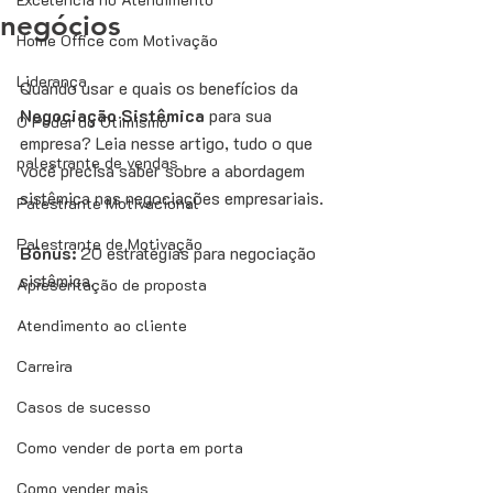
negócios
Home Office com Motivação
Liderança
Quando usar e quais os benefícios da 
Negociação Sistêmica
 para sua 
O Poder do Otimismo
empresa? Leia nesse artigo, tudo o que 
palestrante de vendas
você precisa saber sobre a abordagem 
sistêmica nas negociações empresariais.
Palestrante Motivacional
Palestrante de Motivação
Bônus: 
20 estratégias para negociação 
sistêmica.
Apresentação de proposta
Atendimento ao cliente
Carreira
Casos de sucesso
Como vender de porta em porta
Como vender mais