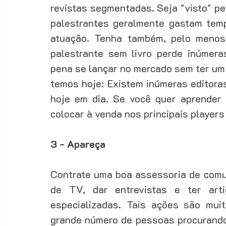
revistas segmentadas. Seja "visto" pe
palestrantes geralmente gastam temp
Fechamento
Fidelização
Funil de vendas
Ger
atuação. Tenha também, pelo menos 
palestrante sem livro perde inúmera
pena se lançar no mercado sem ter um li
Gestão de Vendas
Marketing
Motivação
temos hoje: Existem inúmeras editoras
hoje em dia. Se você quer aprender 
colocar à venda nos principais player
3 - Apareça
Contrate uma boa assessoria de comu
de TV, dar entrevistas e ter arti
especializadas. Tais ações são muit
grande número de pessoas procurando