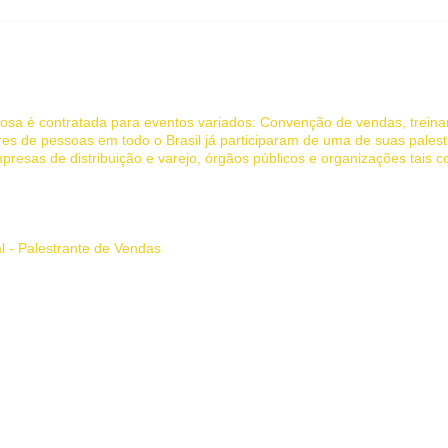
 UM
7 hábitos de um
NTE
empreendedor de sucesso
NAL: Dicas de
que você deve imitar
nte de sucesso
 Jociandre Barbosa - Palestras de Motivação e Vendas
rbosa é contratada para eventos variados: Convenção de vendas, trein
es de pessoas em todo o Brasil já participaram de uma de suas palest
presas de distribuição e varejo, órgãos públicos e organizações tais 
 inspira e transforma.
al - Palestrante de Vendas
l, palestra de vendas, palestra motivacional vendas, palestrante de ven
 palestra, palestrante, palestrantes, palestra de motivação, palestras 
te MG