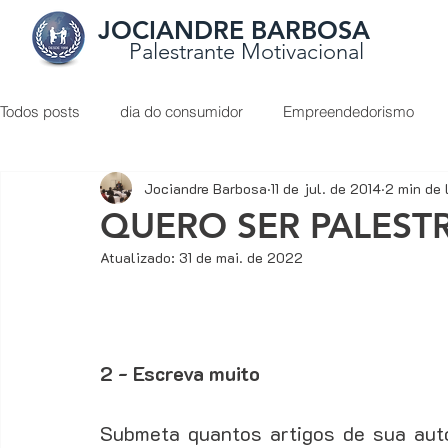
JOCIANDRE BARBOSA
Palestrante Motivacional
Todos posts
dia do consumidor
Empreendedorismo
Jociandre Barbosa
11 de jul. de 2014
2 min de 
Liderança
O Poder do Otimismo
palestrante de ve
QUERO SER PALESTRA
Atualizado:
31 de mai. de 2022
Apresentação de proposta
Atendimento ao cliente
Como vender de porta em porta
Como vender mais
2 - Escreva muito
Submeta quantos artigos de sua auto
Dicas de conteúdos sobre vendas
Digital Marketing