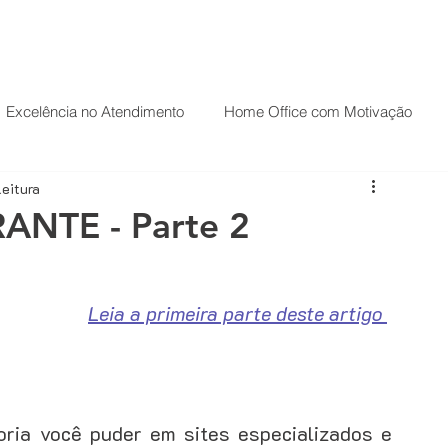
HOME
PALESTRAS
O PALESTRANTE
Excelência no Atendimento
Home Office com Motivação
leitura
ndas
Palestrante Motivacional
Palestrante de Motivação
NTE - Parte 2
Carreira
Casos de sucesso
Leia a primeira parte deste artigo
CRM
Desenvolvimento comercial
ria você puder em sites especializados e 
Técnicas de Vendas
Estratégias de vendas