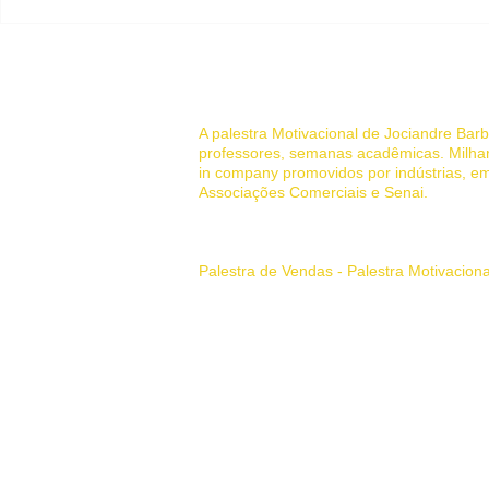
Melhores Palestrantes de
COMO SER
Vendas: Transformando
PALESTRA
Equipes e Resultados em
MOTIVACIO
2025
um palestra
© 2022 Palestrante Motivacional
A palestra Motivacional de Jociandre Ba
professores, semanas acadêmicas. Milhar
in company promovidos por indústrias, em
Associações Comerciais e Senai.
Sua história de superação pessoal
Palestra de Vendas - Palestra Motivacion
Principais Tags:
palestrante motivaciona
como vender de porta em porta, palestras,
Palestrante Motivacional em Belo Horizon