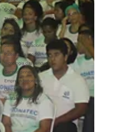
Significado
Social Media
Técnicas de vendas
Vendas
Liderança
palestra motivacional
Palestra de vendas
tecnologia das vendas
Ganhar dinheiro
Empreendedorismo
Gestão de negócios
Gestão Financeira