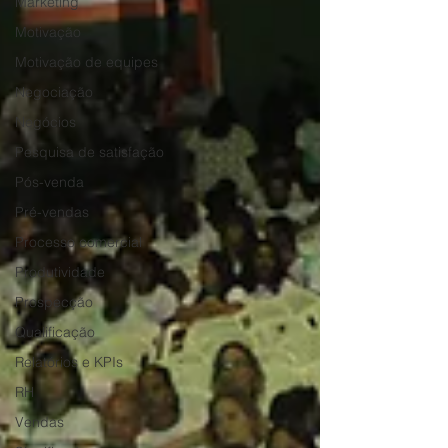
Marketing
Motivação
Motivação de equipes
Negociação
Negócios
Pesquisa de satisfação
Pós-venda
Pré-vendas
Processo comercial
Produtividade
Prospecção
Qualificação
Relatórios e KPIs
RH
Vendas