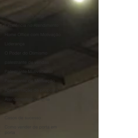
dia do consumidor
Empreendedorismo
Excelência no Atendimento
Home Office com Motivação
Liderança
O Poder do Otimismo
palestrante de vendas
Palestrante Motivacional
Palestrante de Motivação
Apresentação de proposta
Atendimento ao cliente
Carreira
Casos de sucesso
Como vender de porta em
porta