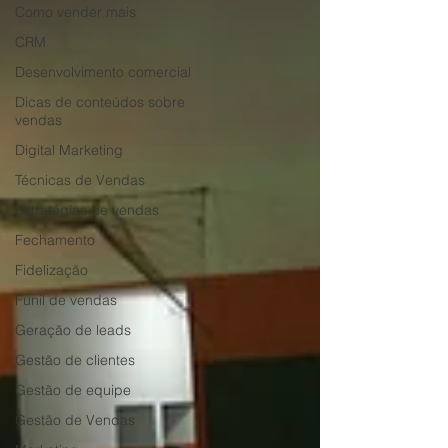
Como vender mais
CRM
Desenvolvimento comercial
Dicas de conteúdos sobre
vendas
Digital Marketing
Técnicas de Vendas
Estratégias de vendas
Fechamento
Fidelização
Funil de vendas
Geração de leads
Gestão de clientes
Gestão de equipe
Gestão de Vendas