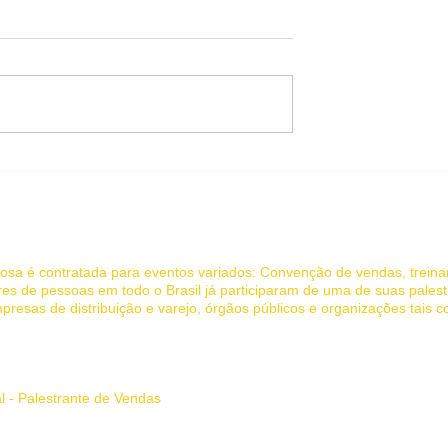
 UM
7 hábitos de um
NTE
empreendedor de sucesso
NAL: Dicas de
que você deve imitar
nte de sucesso
 Jociandre Barbosa - Palestras de Motivação e Vendas
rbosa é contratada para eventos variados: Convenção de vendas, trein
es de pessoas em todo o Brasil já participaram de uma de suas palest
presas de distribuição e varejo, órgãos públicos e organizações tais 
 inspira e transforma.
al - Palestrante de Vendas
l, palestra de vendas, palestra motivacional vendas, palestrante de ven