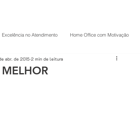
HOME
PALESTRAS
O PALESTRANTE
Excelência no Atendimento
Home Office com Motivação
de abr. de 2015
2 min de leitura
ndas
Palestrante Motivacional
Palestrante de Motivação
 MELHOR
Carreira
Casos de sucesso
CRM
Desenvolvimento comercial
Técnicas de Vendas
Estratégias de vendas