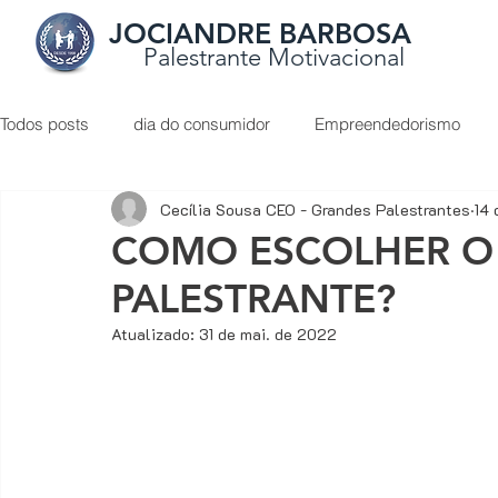
JOCIANDRE BARBOSA
Palestrante Motivacional
Todos posts
dia do consumidor
Empreendedorismo
Cecília Sousa CEO - Grandes Palestrantes
14 
Liderança
O Poder do Otimismo
palestrante de ve
COMO ESCOLHER O
PALESTRANTE?
Apresentação de proposta
Atendimento ao cliente
Atualizado:
31 de mai. de 2022
Como vender de porta em porta
Como vender mais
Dicas de conteúdos sobre vendas
Digital Marketing