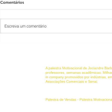
Comentários
Escreva um comentário
Melhores Palestrantes de
COMO SER
Vendas: Transformando
PALESTRA
Equipes e Resultados em
MOTIVACIO
2025
um palestra
© 2022 Palestrante Motivacional
A palestra Motivacional de Jociandre Ba
professores, semanas acadêmicas. Milhar
in company promovidos por indústrias, em
Associações Comerciais e Senai.
Sua história de superação pessoal
Palestra de Vendas - Palestra Motivacion
Principais Tags:
palestrante motivaciona