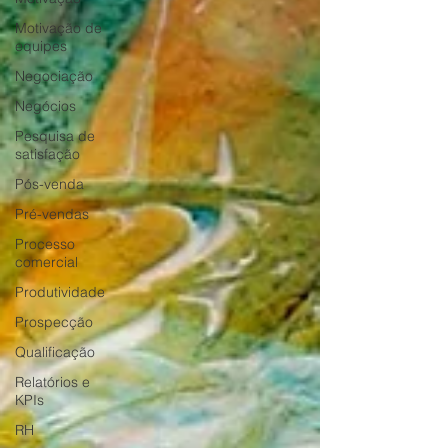
Motivação de
equipes
Negociação
Negócios
Pesquisa de
satisfação
Pós-venda
Pré-vendas
Processo
comercial
Produtividade
Prospecção
Qualificação
Relatórios e
KPIs
RH