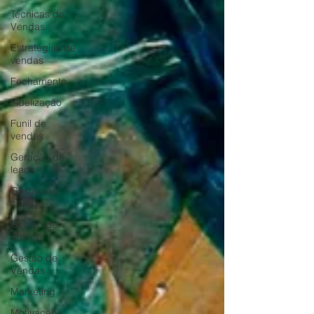
Técnicas de
Vendas
Estratégias de
vendas
Fechamento
Fidelização
Funil de
vendas
Geração de
leads
Gestão de
clientes
Gestão de
equipe
Gestão de
Vendas
Marketing
Motivação