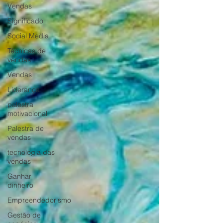
Vendas
Significado
Social Media
Técnicas de
vendas
Vendas
Liderança
palestra
motivacional
Palestra de
vendas
tecnologia das
vendas
Ganhar
dinheiro
Empreendedorismo
Gestão de