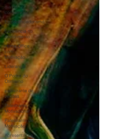
dia do
consumidor
Empreendedorismo
Excelência no
Atendimento
Home Office
com
Motivação
Liderança
O Poder do
Otimismo
palestrante de
vendas
Palestrante
Motivacional
Palestrante de
Motivação
Apresentação