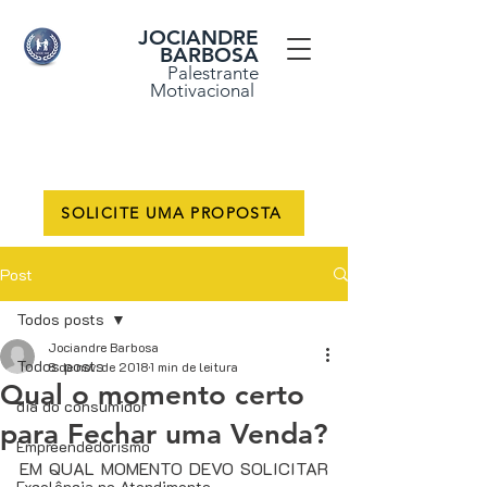
JOCIANDRE
BARBOSA
Palestrante
Motivacional
SOLICITE UMA PROPOSTA
Post
Todos posts
Jociandre Barbosa
Todos posts
8 de nov. de 2018
1 min de leitura
Qual o momento certo
dia do consumidor
para Fechar uma Venda?
Empreendedorismo
EM QUAL MOMENTO DEVO SOLICITAR 
Excelência no Atendimento