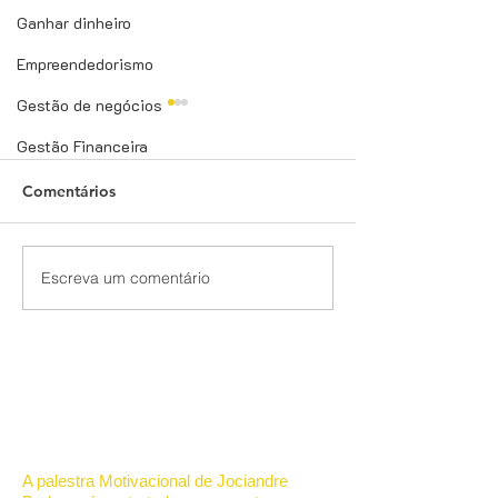
Ganhar dinheiro
Empreendedorismo
Gestão de negócios
Gestão Financeira
Comentários
Escreva um comentário
PESQUISAS
Melhores Palest
REMUNERADAS - Uma
Vendas: Transf
Renda Extra Online
Equipes e Resu
Direto da Sua Casa!
2025
© 2022 Palestrante Motivacional
Jociandre Barbosa - Palestras de
Motivação e Vendas
A palestra Motivacional de Jociandre