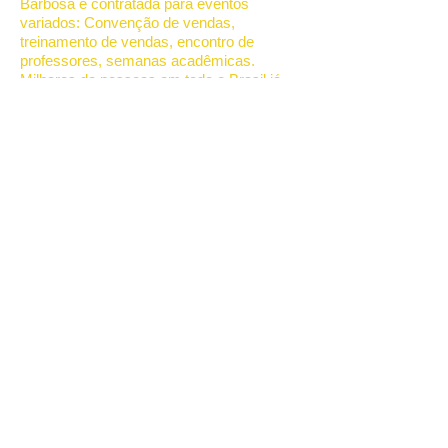
Barbosa é contratada para eventos
variados: Convenção de vendas,
treinamento de vendas, encontro de
professores, semanas acadêmicas.
Milhares de pessoas em todo o Brasil já
participaram de uma de suas palestras
motivacionais em eventos abertos ou in
company promovidos por indústrias,
empresas de distribuição e varejo, órgãos
públicos e organizações tais como:
Sebrae, Senac, Sesi, CDLs, Associações
Comerciais e Senai.
Sua história de superação pessoal inspira
e transforma.
Palestra de Vendas - Palestra Motivacional
- Palestrante de Vendas
Principais Tags:
palestrante
motivacional, palestra de vendas, palestra
motivacional vendas, palestrante de
vendas, palestrante motivacional vendas,
como vender de porta em porta,