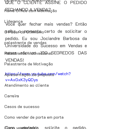
QUE O CLIENTE ASSINE O PEDIDO 
FECHANDO A VENDA?
Home Office com Motivação
Liderança
Você quer fechar mais vendas? Então 
saiba o momento certo de solicitar o 
O Poder do Otimismo
pedido. Eu sou Jociandre Barbosa da 
palestrante de vendas
Universidade do Sucesso em Vendas e 
esses são os 100 SEGREDOS DAS 
Palestrante Motivacional
VENDAS!
Palestrante de Motivação
https://www.youtube.com/watch?
Apresentação de proposta
v=AxGxK3yQDys
Atendimento ao cliente
Carreira
Casos de sucesso
Como vender de porta em porta
Caro vendedor, solicite o pedido. 
Como vender mais