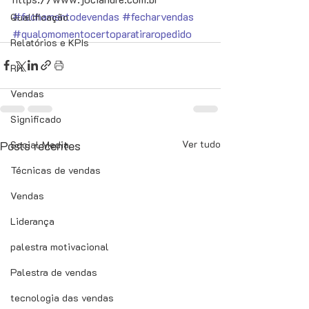
#fechamentodevendas
#fecharvendas
Qualificação
#qualomomentocertoparatiraropedido
Relatórios e KPIs
RH
Vendas
Significado
Posts recentes
Ver tudo
Social Media
Técnicas de vendas
Vendas
Liderança
palestra motivacional
Palestra de vendas
tecnologia das vendas