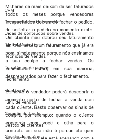
Milhares de reais deixam de ser faturados 
CRM
todos os meses porque vendedores 
incapacitados deixam de fechar o pedido, 
Desenvolvimento comercial
de solicitar o pedido no momento exato. 
Dicas de conteúdos sobre vendas
Um cliente meu dobrou seu faturamento 
em três meses, um faturamento que já era 
Digital Marketing
bom, simplesmente porque nós ensinamos 
Técnicas de Vendas
a sua equipe a fechar vendas. Os 
Estratégias de vendas
vendedores estão, em sua maioria, 
despreparados para fazer o fechamento.
Fechamento
Fidelização
Somente o vendedor poderá descobrir o 
momento certo de fechar a venda com 
Funil de vendas
cada cliente. Basta observar os sinais de 
Geração de leads
compra, por exemplo: quando o cliente 
concorda com você e olha para o 
Gestão de clientes
contrato em sua mão é porque ele quer 
Gestão de equipe
assinar; quando ele está acenando com a 