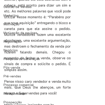
cabeça, está pronto para dizer um sim e 
Gestão de Vendas
etc. As melhores palavras que você pode 
Marketing
utilizar nesse momento é: “Parabéns por 
sua nova aquisição” entregando o bloco e 
Motivação
caneta para que ele assine o pedido. 
Motivação de equipes
Muitos vendedores fazem uma excelente 
abordagem, uma excelente argumentação, 
Negociação
mas destroem o fechamento da venda por 
Negócios
ficarem falando demais. Chegou o 
momento de fechar a venda, observe os 
Pesquisa de satisfação
sinais de compra e solicite o pedido. É 
Pós-venda
simples assim.
Pré-vendas
Pense nisso caro vendedor e venda muito 
Processo comercial
mais. Que Deus lhe abençoe, um forte 
abraço e Supervendas para você!
Produtividade
Prospecção
https://www.jociandre.com.br