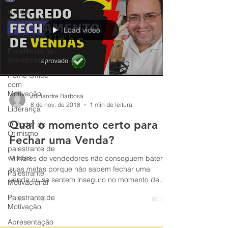
dia do
consumidor
Load video
Empreendedorismo
Excelência no
Atendimento
Home Office
com
Motivação
Jociandre Barbosa
8 de nov. de 2018
1 min de leitura
Liderança
Qual o momento certo para
O Poder do
Otimismo
Fechar uma Venda?
palestrante de
vendas
Milhares de vendedores não conseguem bater
suas metas porque não sabem fechar uma
Palestrante
venda ou se sentem inseguro no momento de
Motivacional
solicitar o pedi
Palestrante de
Motivação
Apresentação