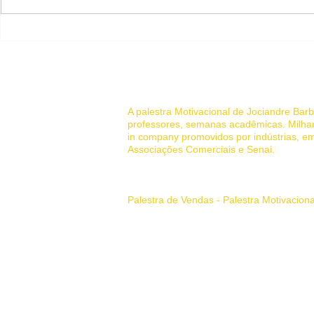
COMO AUMENTAR A
PESQUISAS
RETENÇÃO DE CLIENTES
REMUNERA
EM SERVIÇOS DE SAÚDE
Renda Extra
da Sua Casa
© 2022 Palestrante Motivacional
A palestra Motivacional de Jociandre Ba
professores, semanas acadêmicas. Milhar
in company promovidos por indústrias, em
Associações Comerciais e Senai.
Sua história de superação pessoal
Palestra de Vendas - Palestra Motivacion
Principais Tags:
palestrante motivaciona
como vender de porta em porta, palestras,
Palestrante Motivacional em Belo Horizon