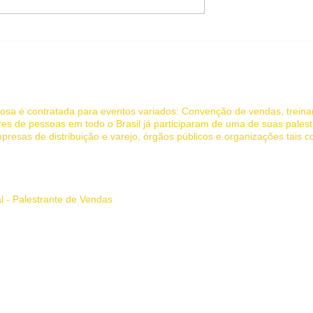
Melhores Palestrantes de
DAS - Uma
Vendas: Transformando
 Online Direto
Equipes e Resultados em
!
2025
 Jociandre Barbosa - Palestras de Motivação e Vendas
rbosa é contratada para eventos variados: Convenção de vendas, trein
es de pessoas em todo o Brasil já participaram de uma de suas palest
presas de distribuição e varejo, órgãos públicos e organizações tais 
 inspira e transforma.
al - Palestrante de Vendas
l, palestra de vendas, palestra motivacional vendas, palestrante de ven
 palestra, palestrante, palestrantes, palestra de motivação, palestras 
te MG