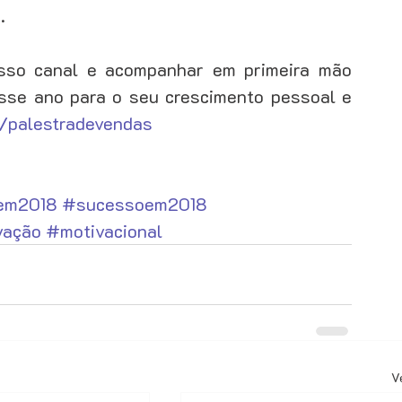
.
sso canal e acompanhar em primeira mão 
sse ano para o seu crescimento pessoal e 
/palestradevendas
em2018
#sucessoem2018
vação
#motivacional
V