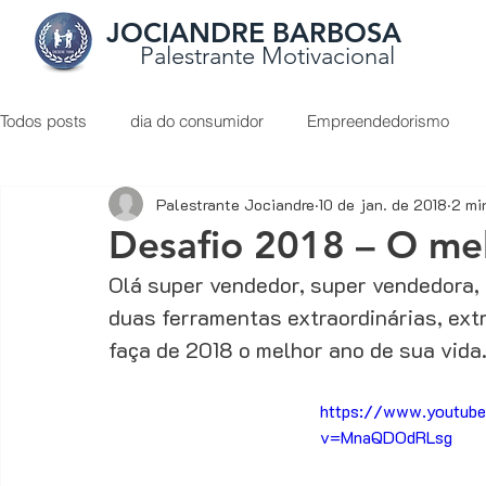
JOCIANDRE BARBOSA
Palestrante Motivacional
Todos posts
dia do consumidor
Empreendedorismo
Palestrante Jociandre
10 de jan. de 2018
2 mi
Liderança
O Poder do Otimismo
palestrante de ve
Desafio 2018 – O mel
Olá super vendedor, super vendedora,
Apresentação de proposta
Atendimento ao cliente
duas ferramentas extraordinárias, extr
faça de 2018 o melhor ano de sua vida
Como vender de porta em porta
Como vender mais
https://www.youtub
v=MnaQDOdRLsg
Dicas de conteúdos sobre vendas
Digital Marketing