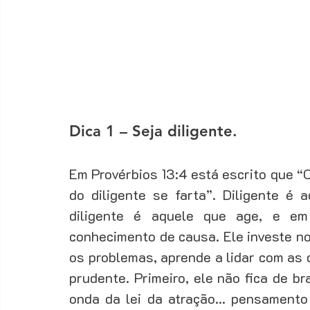
Fechamento
Fidelização
Funil de vendas
Ger
Gestão de Vendas
Marketing
Motivação
Dica 1 – Seja diligente.
Em Provérbios 13:4 está escrito que “
do diligente se farta”. Diligente é 
diligente é aquele que age, e em
conhecimento de causa. Ele investe no
os problemas, aprende a lidar com as d
prudente. Primeiro, ele não fica de b
onda da lei da atração... pensamento 