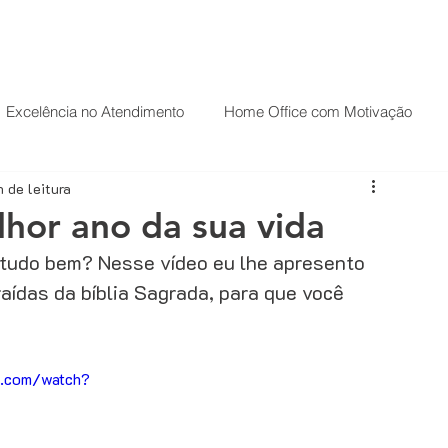
HOME
PALESTRAS
O PALESTRANTE
Excelência no Atendimento
Home Office com Motivação
n de leitura
ndas
Palestrante Motivacional
Palestrante de Motivação
hor ano da sua vida
 tudo bem? Nesse vídeo eu lhe apresento 
Carreira
Casos de sucesso
aídas da bíblia Sagrada, para que você 
.
CRM
Desenvolvimento comercial
e.com/watch?
Técnicas de Vendas
Estratégias de vendas