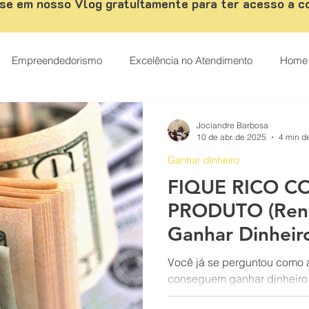
se em nosso Vlog gratuitamente para ter acesso a c
Empreendedorismo
Excelência no Atendimento
Home 
ismo
palestrante de vendas
Palestrante Motivacional
Jociandre Barbosa
10 de abr. de 2025
4 min de
Ganhar dinheiro
tendimento ao cliente
Carreira
Casos de sucesso
FIQUE RICO C
PRODUTO (Rend
Como vender mais
CRM
Desenvolvimento comercial
Ganhar Dinheir
Iniciar um Negó
Você já se perguntou como
conseguem ganhar dinheir
s
Digital Marketing
Técnicas de Vendas
Estratégias
produto enquanto outras ve