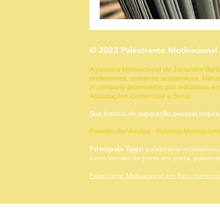
Fechamento
Fidelização
© 2022 Palestrante Motivacional
Gestão de Vendas
Marketin
A palestra Motivacional de Jociandre Ba
professores, semanas acadêmicas. Milhar
in company promovidos por indústrias, em
Associações Comerciais e Senai.
Sua história de superação pessoal
Palestra de Vendas - Palestra Motivacion
Principais Tags:
palestrante motivaciona
como vender de porta em porta, palestras,
Palestrante Motivacional em Belo Horizon