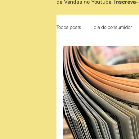
de Vendas
no Youtube.
Inscreva-
Todos posts
dia do consumidor
Liderança
O Poder do Otim
Apresentação de proposta
A
Como vender de porta em porta
Dicas de conteúdos sobre venda