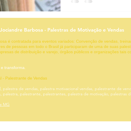
conseguem uma renda extra?
próxima do que você imagina
Funil de vendas
Geração de leads
Gestão de clientes
você descobrirá exatamente
começar um negócio lucrativ
extra significativa.
 Jociandre Barbosa - Palestras de Motivação e Vendas
g
Motivação
rbosa é contratada para eventos variados: Convenção de vendas, trein
es de pessoas em todo o Brasil já participaram de uma de suas palest
presas de distribuição e varejo, órgãos públicos e organizações tais 
 inspira e transforma.
al - Palestrante de Vendas
l, palestra de vendas, palestra motivacional vendas, palestrante de ven
 palestra, palestrante, palestrantes, palestra de motivação, palestras 
te MG