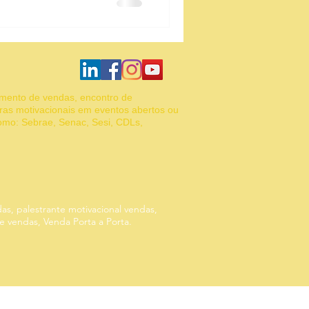
 A resposta pode estar mais
. Neste artigo exclusivo,
Gestão de equipe
 qual produto vender para
o ou garantir uma renda
amento de vendas, encontro de
ras motivacionais em eventos abertos ou
como: Sebrae, Senac, Sesi, CDLs,
das, palestrante motivacional vendas,
de vendas, Venda Porta a Porta.