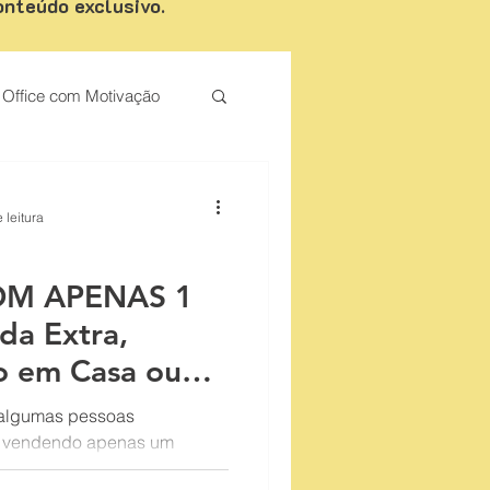
onteúdo exclusivo.
Office com Motivação
Palestrante de Motivação
 leitura
OM APENAS 1
a Extra,
o em Casa ou
cio)
 algumas pessoas
o vendendo apenas um
 de vendas
ndem vários e mal