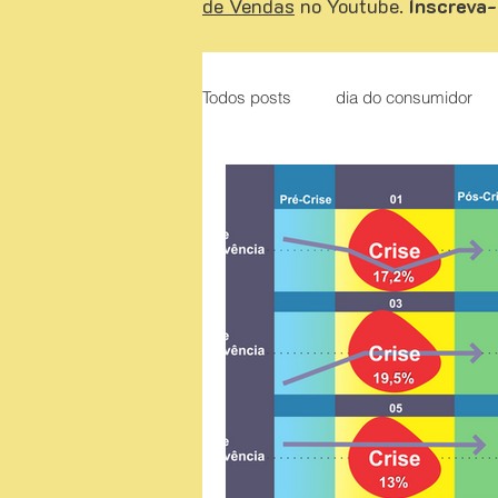
de Vendas
no Youtube.
Inscreva-
Todos posts
dia do consumidor
Liderança
O Poder do Otim
Apresentação de proposta
A
Como vender de porta em porta
Dicas de conteúdos sobre venda