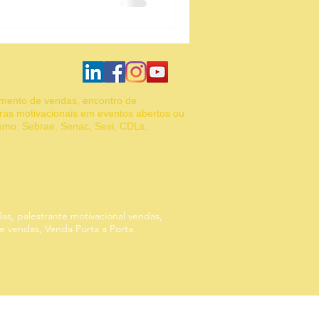
Gestão de equipe
amento de vendas, encontro de
ras motivacionais em eventos abertos ou
como: Sebrae, Senac, Sesi, CDLs,
das, palestrante motivacional vendas,
de vendas, Venda Porta a Porta.