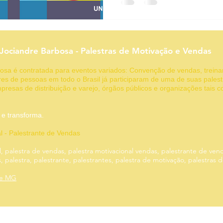
Funil de vendas
Geração de leads
Gestão de clientes
 Jociandre Barbosa - Palestras de Motivação e Vendas
g
Motivação
rbosa é contratada para eventos variados: Convenção de vendas, trein
es de pessoas em todo o Brasil já participaram de uma de suas palest
presas de distribuição e varejo, órgãos públicos e organizações tais 
 inspira e transforma.
al - Palestrante de Vendas
l, palestra de vendas, palestra motivacional vendas, palestrante de ven
 palestra, palestrante, palestrantes, palestra de motivação, palestras 
te MG