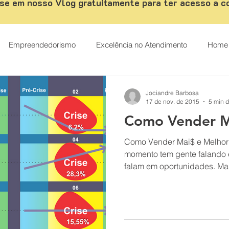
se em nosso Vlog gratuitamente para ter acesso a c
Empreendedorismo
Excelência no Atendimento
Home 
ismo
palestrante de vendas
Palestrante Motivacional
Jociandre Barbosa
17 de nov. de 2015
5 min d
Como Vender Ma
tendimento ao cliente
Carreira
Casos de sucesso
Como Vender Mai$ e Melhor 
momento tem gente falando 
falam em oportunidades. Mas
Como vender mais
CRM
Desenvolvimento comercial
s
Digital Marketing
Técnicas de Vendas
Estratégias