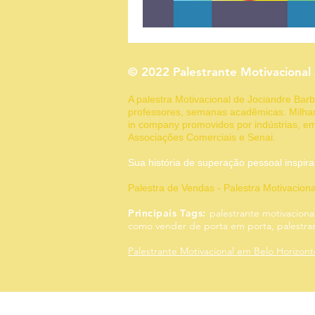
Fechamento
Fidelização
© 2022 Palestrante Motivacional
Gestão de Vendas
Marketin
A palestra Motivacional de Jociandre Ba
professores, semanas acadêmicas. Milhar
in company promovidos por indústrias, em
Associações Comerciais e Senai.
Sua história de superação pessoal
Palestra de Vendas - Palestra Motivacion
Principais Tags:
palestrante motivaciona
como vender de porta em porta, palestras,
Palestrante Motivacional em Belo Horizon