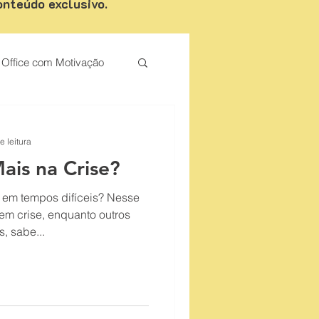
onteúdo exclusivo.
Office com Motivação
Palestrante de Motivação
e leitura
is na Crise?
em tempos difíceis? Nesse
em crise, enquanto outros
, sabe...
 de vendas