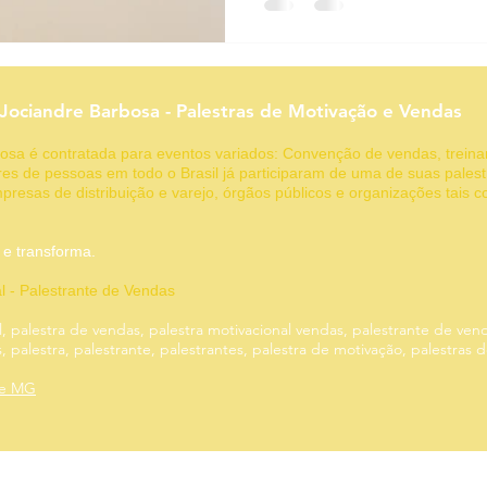
Funil de vendas
Geração de leads
Gestão de clientes
 Jociandre Barbosa - Palestras de Motivação e Vendas
g
Motivação
rbosa é contratada para eventos variados: Convenção de vendas, trein
es de pessoas em todo o Brasil já participaram de uma de suas palest
presas de distribuição e varejo, órgãos públicos e organizações tais 
 inspira e transforma.
al - Palestrante de Vendas
l, palestra de vendas, palestra motivacional vendas, palestrante de ven
 palestra, palestrante, palestrantes, palestra de motivação, palestras 
te MG