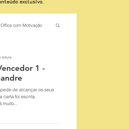
onteúdo exclusivo.
Office com Motivação
Palestrante de Motivação
 leitura
Vencedor 1 -
iandre
mpede de alcançar os seus
 carta foi escrita
lmente para você. Há muito...
 de vendas