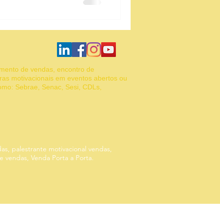
Gestão de equipe
amento de vendas, encontro de
ras motivacionais em eventos abertos ou
como: Sebrae, Senac, Sesi, CDLs,
das, palestrante motivacional vendas,
de vendas, Venda Porta a Porta.