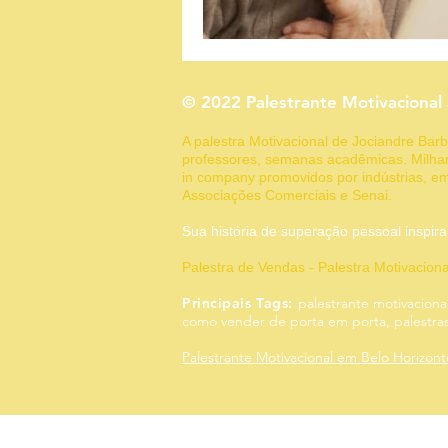
Fechamento
Fidelização
© 2022 Palestrante Motivacional
Gestão de Vendas
Marketin
A palestra Motivacional de Jociandre Ba
professores, semanas acadêmicas. Milhar
in company promovidos por indústrias, em
Associações Comerciais e Senai.
Sua história de superação pessoal
Palestra de Vendas - Palestra Motivacion
Principais Tags:
palestrante motivaciona
como vender de porta em porta, palestras,
Palestrante Motivacional em Belo Horizon