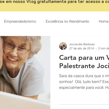
se em nosso Vlog gratuitamente para ter acesso a c
Empreendedorismo
Excelência no Atendimento
Home 
ismo
palestrante de vendas
Palestrante Motivacional
Jociandre Barbosa
27 de abr. de 2014
2 min de
Carta para um 
tendimento ao cliente
Carreira
Casos de sucesso
Palestrante Joc
Saia da casca dura que o i
Como vender mais
CRM
Desenvolvimento comercial
sonhos! ​ Olá, tudo bem? Essa
especia
s
Digital Marketing
Técnicas de Vendas
Estratégias