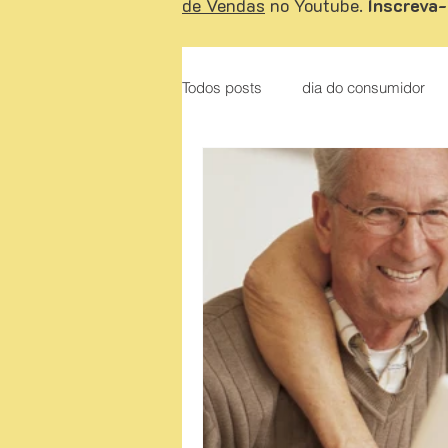
de Vendas
no Youtube.
Inscreva-
Todos posts
dia do consumidor
Liderança
O Poder do Otim
Apresentação de proposta
A
Como vender de porta em porta
Dicas de conteúdos sobre venda