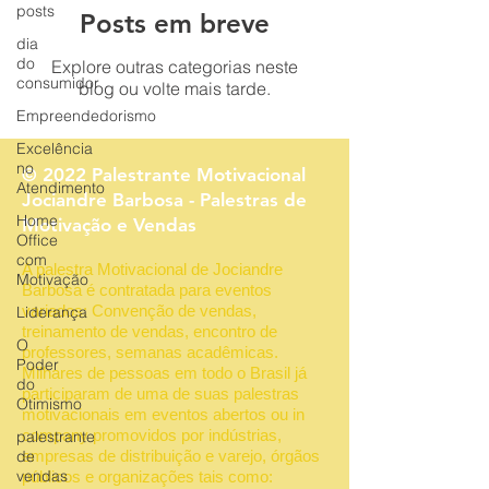
posts
Posts em breve
dia
do
Explore outras categorias neste
consumidor
blog ou volte mais tarde.
Empreendedorismo
Excelência
no
© 2022 Palestrante Motivacional
Atendimento
Jociandre Barbosa - Palestras de
Home
Motivação e Vendas
Office
com
A palestra Motivacional de Jociandre
Motivação
Barbosa é contratada para eventos
variados: Convenção de vendas,
Liderança
treinamento de vendas, encontro de
O
professores, semanas acadêmicas.
Poder
Milhares de pessoas em todo o Brasil já
do
participaram de uma de suas palestras
Otimismo
motivacionais em eventos abertos ou in
company promovidos por indústrias,
palestrante
de
empresas de distribuição e varejo, órgãos
vendas
públicos e organizações tais como: