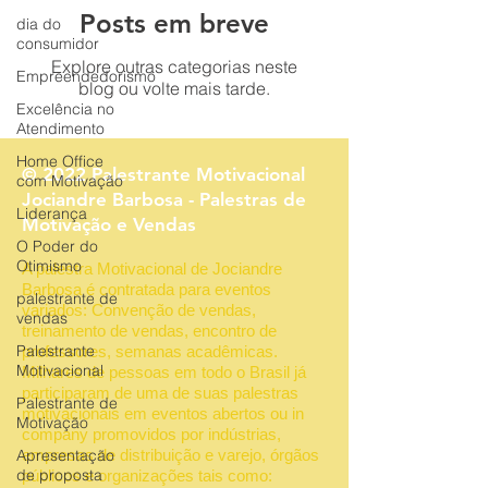
Posts em breve
dia do
consumidor
Explore outras categorias neste
Empreendedorismo
blog ou volte mais tarde.
Excelência no
Atendimento
Home Office
© 2022 Palestrante Motivacional
com Motivação
Jociandre Barbosa - Palestras de
Liderança
Motivação e Vendas
O Poder do
Otimismo
A palestra Motivacional de Jociandre
Barbosa é contratada para eventos
palestrante de
variados: Convenção de vendas,
vendas
treinamento de vendas, encontro de
Palestrante
professores, semanas acadêmicas.
Motivacional
Milhares de pessoas em todo o Brasil já
participaram de uma de suas palestras
Palestrante de
motivacionais em eventos abertos ou in
Motivação
company promovidos por indústrias,
Apresentação
empresas de distribuição e varejo, órgãos
de proposta
públicos e organizações tais como: