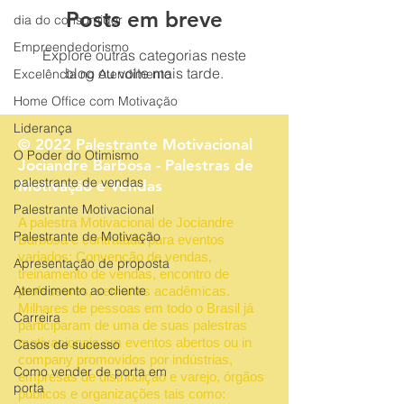
Posts em breve
dia do consumidor
Empreendedorismo
Explore outras categorias neste
blog ou volte mais tarde.
Excelência no Atendimento
Home Office com Motivação
Liderança
© 2022 Palestrante Motivacional
O Poder do Otimismo
Jociandre Barbosa - Palestras de
palestrante de vendas
Motivação e Vendas
Palestrante Motivacional
A palestra Motivacional de Jociandre
Palestrante de Motivação
Barbosa é contratada para eventos
variados: Convenção de vendas,
Apresentação de proposta
treinamento de vendas, encontro de
Atendimento ao cliente
professores, semanas acadêmicas.
Milhares de pessoas em todo o Brasil já
Carreira
participaram de uma de suas palestras
motivacionais em eventos abertos ou in
Casos de sucesso
company promovidos por indústrias,
Como vender de porta em
empresas de distribuição e varejo, órgãos
porta
públicos e organizações tais como: