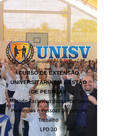
CURSO DE EXTENSÃO
UNIVERSITÁRIA EM GESTÃO
DE PESSOAS
Método Exclusivo para Lidar com
Problemas e Pessoas Difíceis no
Trabalho
LPD 2.0