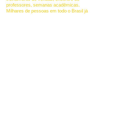
professores, semanas acadêmicas.
Milhares de pessoas em todo o Brasil já
participaram de uma de suas palestras
motivacionais em eventos abertos ou in
company promovidos por indústrias,
empresas de distribuição e varejo, órgãos
públicos e organizações tais como:
Sebrae, Senac, Sesi, CDLs, Associações
Comerciais e Senai.
Sua história de superação pessoal inspira
e transforma.
Palestra de Vendas - Palestra Motivacional
- Palestrante de Vendas
Principais Tags:
palestrante
motivacional, palestra de vendas, palestra
motivacional vendas, palestrante de
vendas, palestrante motivacional vendas,
como vender de porta em porta,
palestras, palestra, palestrante,
palestrantes, palestra de motivação,