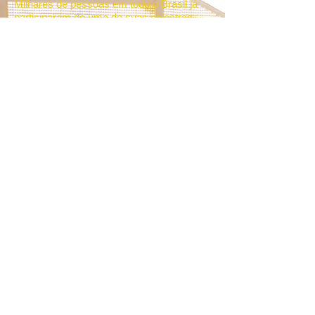
Milhares de pessoas em todo o Brasil já
participaram de uma de suas palestras
motivacionais em eventos abertos ou in
company promovidos por indústrias,
empresas de distribuição e varejo, órgãos
públicos e organizações tais como:
Sebrae, Senac, Sesi, CDLs, Associações
Comerciais e Senai.
Sua história de superação pessoal inspira
e transforma.
Palestra de Vendas - Palestra Motivacional
- Palestrante de Vendas
Principais Tags:
palestrante
motivacional, palestra de vendas, palestra
motivacional vendas, palestrante de
vendas, palestrante motivacional vendas,
como vender de porta em porta,
palestras, palestra, palestrante,
palestrantes, palestra de motivação,
palestras de vendas, Venda Porta a Porta.