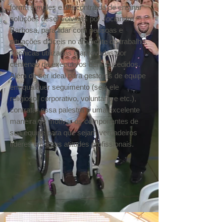
forma simples e descontraída de ensinar
soluções desenvolvidas por Jociandre
Barbosa, para lidar com pessoas e
situações difíceis no ambiente de trabalho.
Técnicas utilizadas e aprovadas por
centenas de executivos bem sucedidos.
Além de ser ideal para gestores de equipe
em qualquer seguimento (seja ele
religioso, corporativo, voluntário e etc.),
contratar essa palestra é uma excelente
maneira de motivar os componentes de
sua equipe para que sejam verdadeiros
líderes em suas atitudes profissionais.