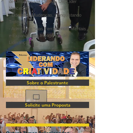
de Uma Pessoa Comum Um Líder
Vencedor?
- Liderando Mudanças, Conquistando
Troféus.
- Administre Suas Ferramentas Mentais
e Expanda Sua Inteligência de
Liderança.
Sobre o Palestrante
Solicite uma Proposta