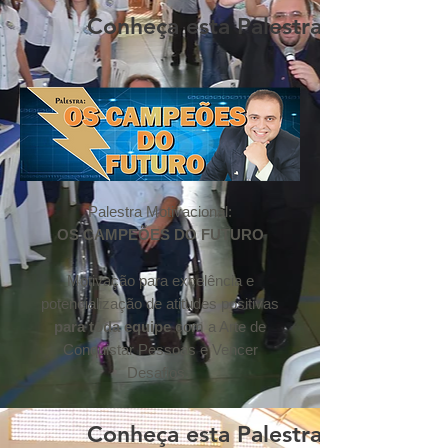
Conheça esta Palestra
Palestra Motivacional:
OS CAMPEÕES DO FUTURO
Motivação para excelência e
potencialização de atitudes positivas
para toda equipe
com a Arte de
Conquistar Pessoas e Vencer
Desafios.
Conheça esta Palestra