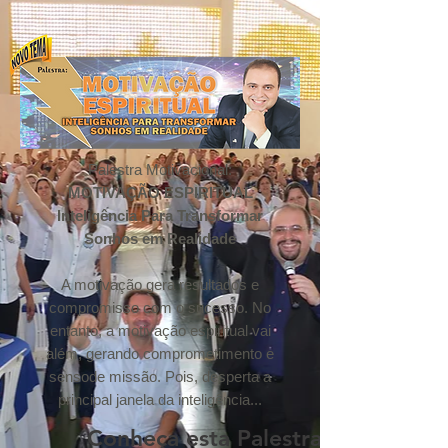
Palestra Motivacional:
MOTIVAÇÃO ESPIRITUAL
Inteligência Para Transformar
Sonhos em Realidade
A motivação gera resultados e
compromisso com o sucesso. No
entanto, a motivação espiritual vai
além, gerando comprometimento e
sensode missão. Pois, desperta a
principal janela da inteligência...
Conheça esta Palestra