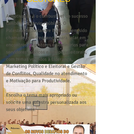
A Motivação é o combustível do sucesso
também no serviço público. O
Palestrante Jociandre Barbosa tem sido
chamado com frequencia para falar em
encontros de gestores e seminários para
servidores públicos e equipes eleitorais,
com temas voltados à Liderança,
Marketing Político e Eleitoral e Gestão
de Conflitos, Qualidade no atendimento
e Motivação para Produtividade.
Escolha o tema mais apropriado ou
solicite uma palestra personalizada aos
seus objetivos: