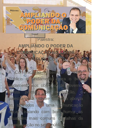
Palestra:
AMPLIANDO O PODER DA
COMUNICAÇÃO NO SETOR
PÚBLICO
A Comunicação Assertiva no setor
Público é fundamental para o bom
andamento dos objetivos de governo.
Nesta palestra de motivação, o
palestrante Jociandre Barbosa aborda
os segredos de uma comunicação
eficaz, tratando com bom humor as
situações mais comuns de falhas da
comunicação no setor público.