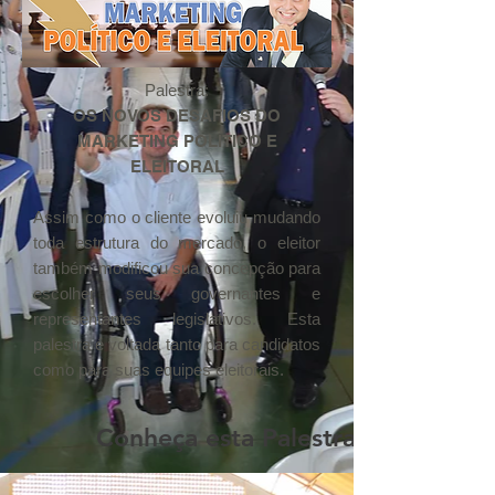
Palestra:
OS NOVOS DESAFIOS DO
MARKETING POLÍTICO E
ELEITORAL
Assim como o cliente evoluiu mudando
toda estrutura do mercado, o eleitor
também modificou sua concepção para
escolher seus governantes e
representantes legislativos. Esta
palestra é voltada tanto para candidatos
como para suas equipes eleitorais.
Conheça esta Palestra