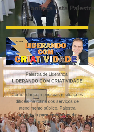
Conheça esta Palestra
Palestra de Liderança:
LIDERANDO COM CRIATIVIDADE
Como lidar com pessoas e situações
difíceis na rotina dos serviços de
atendimento público. Palestra
apropriada
para encontros de
gestores.