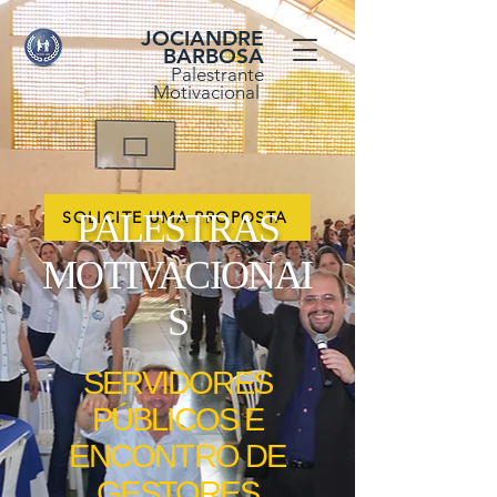
JOCIANDRE
BARBOSA
Palestrante
Motivacional
PALESTRAS
SOLICITE UMA PROPOSTA
MOTIVACIONAI
S
SERVIDORES
PÚBLICOS E
ENCONTRO DE
GESTORES