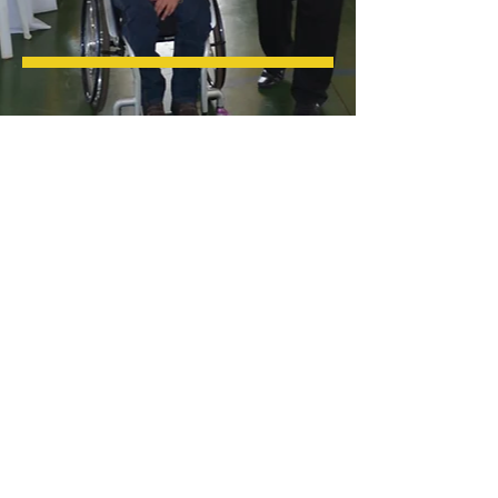
© 2022 Palestrante Motivacional
Jociandre Barbosa - Palestras de
Motivação e Vendas
A palestra Motivacional de Jociandre
Barbosa é contratada para eventos
variados: Convenção de vendas,
treinamento de vendas, encontro de
professores, semanas acadêmicas.
Milhares de pessoas em todo o Brasil já
participaram de uma de suas palestras
motivacionais em eventos abertos ou in
company promovidos por indústrias,
empresas de distribuição e varejo, órgãos
públicos e organizações tais como:
Sebrae, Senac, Sesi, CDLs, Associações
Comerciais e Senai.