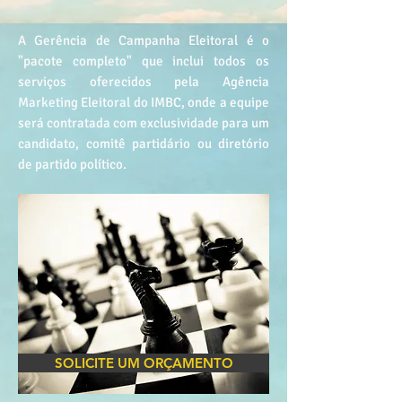
A Gerência de Campanha Eleitoral é o
"pacote completo" que inclui todos os
serviços oferecidos pela Agência
Marketing Eleitoral do IMBC, onde a equipe
será contratada com exclusividade para um
candidato, comitê partidário ou diretório
de partido político.
SOLICITE UM ORÇAMENTO