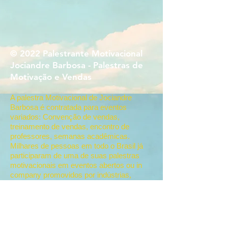
© 2022 Palestrante Motivacional
Jociandre Barbosa - Palestras de
Motivação e Vendas
A palestra Motivacional de Jociandre
Barbosa é contratada para eventos
variados: Convenção de vendas,
treinamento de vendas, encontro de
professores, semanas acadêmicas.
Milhares de pessoas em todo o Brasil já
participaram de uma de suas palestras
motivacionais em eventos abertos ou in
company promovidos por indústrias,
empresas de distribuição e varejo, órgãos
públicos e organizações tais como:
Sebrae, Senac, Sesi, CDLs, Associações
Comerciais e Senai.