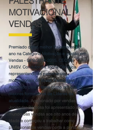
PALESTRANTE
MOTIVACIONAL
VENDAS
Premiado como melhor Palestrante do
ano na Categoria Motivação e gestão em
Vendas - GPB/2014-2015, CEO da
UNISV. Condutor da Tocha Olímpica
representando os palestrantes
motivacionais do Brasil. Palestrante
Apontado pela Exame como um dos 20
maiores formadores de Líderes da
atualidade.
Apaixonado por vendas,
Jociandre Barbosa foi apresentado ao
mundo das vendas aos oito anos de
idade e começou a trabalhar como
profissional de vendas porta a porta aos