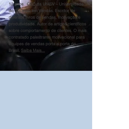
12 anos. CEO da UNISV – Universidade
do Sucesso em Vendas. Escritor de
diversos livros de vendas, motivação e
produtividade. Autor de artigos científicos
sobre comportamento de clientes. O mais
contratado palestrante motivacional para
equipes de vendas porta a porta do
Brasil.
Saiba Mais...