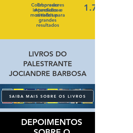
Colaboradores
Empresas
1.720
impactados e
Atendidas e
motivados para
satisfeitas
grandes
resultados
LIVROS DO
PALESTRANTE
JOCIANDRE BARBOSA
SAIBA MAIS SOBRE OS LIVROS
DEPOIMENTOS
SOBRE O