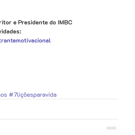
ritor e Presidente do IMBC
idades: 
rantemotivacional
ños
#7liçõesparavida