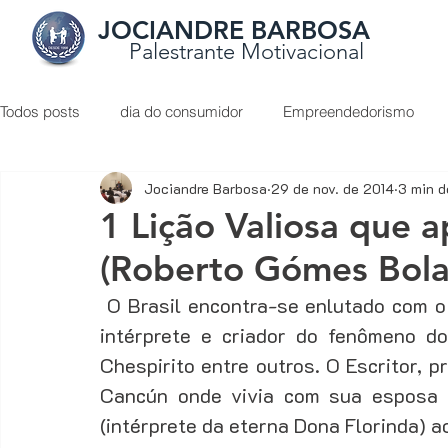
JOCIANDRE BARBOSA
Palestrante Motivacional
Todos posts
dia do consumidor
Empreendedorismo
Jociandre Barbosa
29 de nov. de 2014
3 min d
Liderança
O Poder do Otimismo
palestrante de ve
1 Lição Valiosa que
(Roberto Gómes Bola
Apresentação de proposta
Atendimento ao cliente
 O Brasil encontra-se enlutado com o falecimento de Roberto Gómes Bolaños, o 
intérprete e criador do fenômeno d
Como vender de porta em porta
Como vender mais
Chespirito entre outros. O Escritor, p
Cancún onde vivia com sua esposa e
(intérprete da eterna Dona Florinda) a
Dicas de conteúdos sobre vendas
Digital Marketing