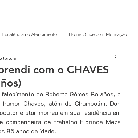
HOME
PALESTRAS
O PALESTRANTE
Excelência no Atendimento
Home Office com Motivação
e leitura
ndas
Palestrante Motivacional
Palestrante de Motivação
 aprendi com o CHAVES
ños)
Carreira
Casos de sucesso
o humor Chaves, além de Champolim, Don 
CRM
Desenvolvimento comercial
rodutor e ator morreu em sua residência em 
 companheira de trabalho Florinda Meza 
os 85 anos de idade. 
Técnicas de Vendas
Estratégias de vendas