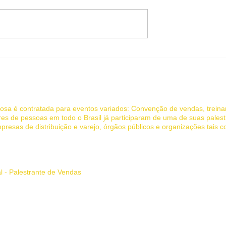
Melhores Palestrantes de
DAS - Uma
Vendas: Transformando
 Online Direto
Equipes e Resultados em
!
2025
 Jociandre Barbosa - Palestras de Motivação e Vendas
rbosa é contratada para eventos variados: Convenção de vendas, trein
es de pessoas em todo o Brasil já participaram de uma de suas palest
presas de distribuição e varejo, órgãos públicos e organizações tais 
 inspira e transforma.
al - Palestrante de Vendas
l, palestra de vendas, palestra motivacional vendas, palestrante de ven
 palestra, palestrante, palestrantes, palestra de motivação, palestras 
te MG