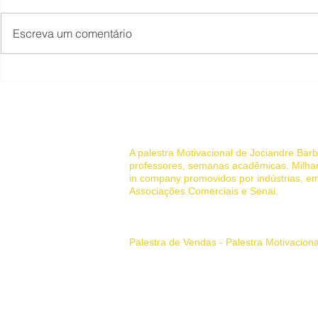
Escreva um comentário
COMO AUMENTAR A
PESQUISAS
RETENÇÃO DE CLIENTES
REMUNERA
EM SERVIÇOS DE SAÚDE
Renda Extra
da Sua Casa
© 2022 Palestrante Motivacional
A palestra Motivacional de Jociandre Ba
professores, semanas acadêmicas. Milhar
in company promovidos por indústrias, em
Associações Comerciais e Senai.
Sua história de superação pessoal
Palestra de Vendas - Palestra Motivacion
Principais Tags:
palestrante motivaciona
como vender de porta em porta, palestras,
Palestrante Motivacional em Belo Horizon