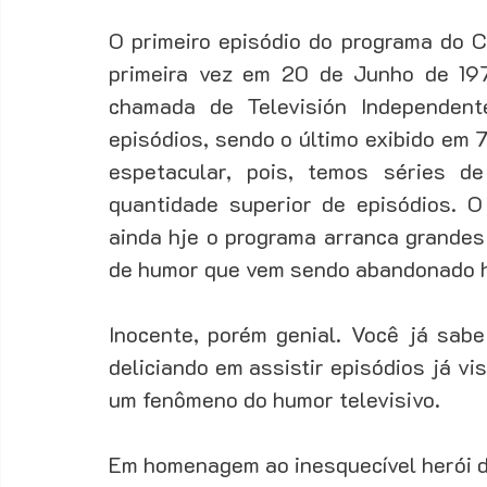
O primeiro episódio do programa do Ch
Fechamento
Fidelização
Funil de vendas
Ger
primeira vez em 20 de Junho de 197
chamada de Televisión Independen
episódios, sendo o último exibido em 7
Gestão de Vendas
Marketing
Motivação
espetacular, pois, temos séries d
quantidade superior de episódios. O
ainda hje o programa arranca grandes 
de humor que vem sendo abandonado ha
Inocente, porém genial. Você já sabe
deliciando em assistir episódios já v
um fenômeno do humor televisivo. 
Em homenagem ao inesquecível herói da