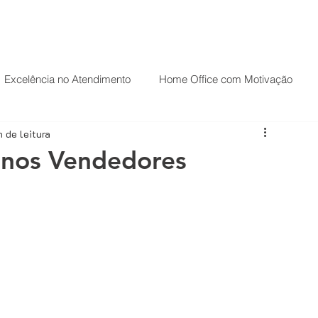
HOME
PALESTRAS
O PALESTRANTE
Excelência no Atendimento
Home Office com Motivação
n de leitura
ndas
Palestrante Motivacional
Palestrante de Motivação
nos Vendedores
Carreira
Casos de sucesso
CRM
Desenvolvimento comercial
Técnicas de Vendas
Estratégias de vendas