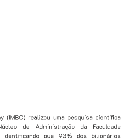
ação de leads
Gestão de clientes
Gestão de equipe
y (IMBC) realizou uma pesquisa científica 
cleo de Administração da Faculdade 
 identificando que 93% dos bilionários 