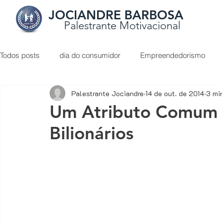
JOCIANDRE BARBOSA
Palestrante Motivacional
Todos posts
dia do consumidor
Empreendedorismo
Palestrante Jociandre
14 de out. de 2014
3 mi
Liderança
O Poder do Otimismo
palestrante de ve
Um Atributo Comum 
Bilionários
Apresentação de proposta
Atendimento ao cliente
Como vender de porta em porta
Como vender mais
Dicas de conteúdos sobre vendas
Digital Marketing