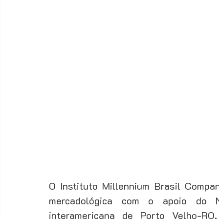
Fechamento
Fidelização
Funil de vendas
Ger
Gestão de Vendas
Marketing
Motivação
O Instituto Millennium Brasil Compan
mercadológica com o apoio do Nú
interamericana de Porto Velho-RO,