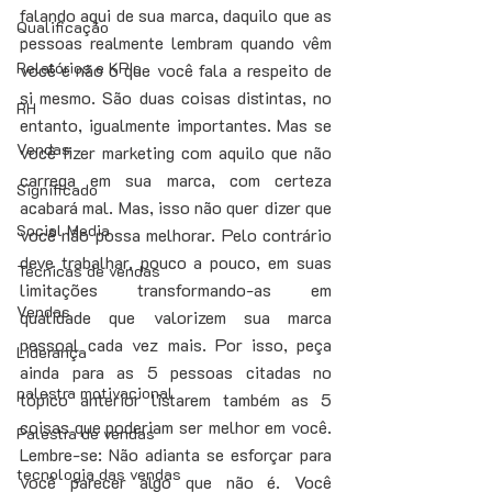
falando aqui de sua marca, daquilo que as 
Qualificação
pessoas realmente lembram quando vêm 
Relatórios e KPIs
você e não o que você fala a respeito de 
si mesmo. São duas coisas distintas, no 
RH
entanto, igualmente importantes. Mas se 
Vendas
você fizer marketing com aquilo que não 
carrega em sua marca, com certeza 
Significado
acabará mal. Mas, isso não quer dizer que 
Social Media
você não possa melhorar. Pelo contrário 
deve trabalhar, pouco a pouco, em suas 
Técnicas de vendas
limitações transformando-as em 
Vendas
qualidade que valorizem sua marca 
pessoal cada vez mais. Por isso, peça 
Liderança
ainda para as 5 pessoas citadas no 
palestra motivacional
tópico anterior listarem também as 5 
coisas que poderiam ser melhor em você. 
Palestra de vendas
Lembre-se: Não adianta se esforçar para 
tecnologia das vendas
você parecer algo que não é. Você 