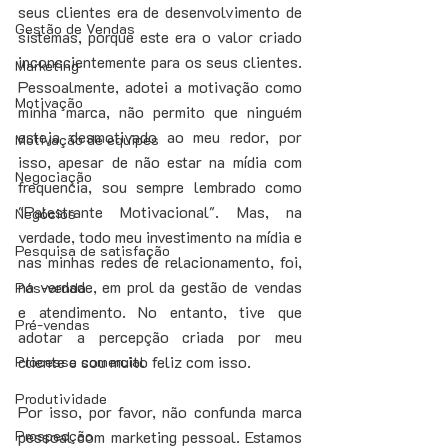
seus clientes era de desenvolvimento de 
Gestão de Vendas
sistemas, porque este era o valor criado 
inconscientemente para os seus clientes. 
Marketing
Pessoalmente, adotei a motivação como 
Motivação
minha marca, não permito que ninguém 
esteja desmotivado ao meu redor, por 
Motivação de equipes
isso, apesar de não estar na mídia com 
Negociação
frequencia, sou sempre lembrado como 
"Palestrante Motivacional". Mas, na 
Negócios
verdade, todo meu investimento na mídia e 
Pesquisa de satisfação
nas minhas redes de relacionamento, foi, 
na verdade, em prol da gestão de vendas 
Pós-venda
e atendimento. No entanto, tive que 
Pré-vendas
adotar a percepção criada por meu 
cliente e sou muito feliz com isso. 
Processo comercial
Produtividade
Por isso, por favor, não confunda marca 
Prospecção
pessoal com marketing pessoal. Estamos 