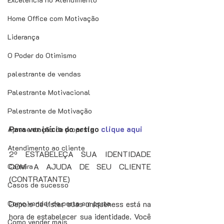
Home Office com Motivação
Liderança
O Poder do Otimismo
palestrante de vendas
Palestrante Motivacional
Palestrante de Motivação
Para ver início do artigo 
clique aqui
Apresentação de proposta
Atendimento ao cliente
2º ESTABELEÇA SUA IDENTIDADE 
COM A AJUDA DE SEU CLIENTE 
Carreira
(CONTRATANTE) 
Casos de sucesso
Como vender de porta em porta
Depois de listar suas uniqueness está na 
hora de estabelecer sua identidade. Você 
Como vender mais