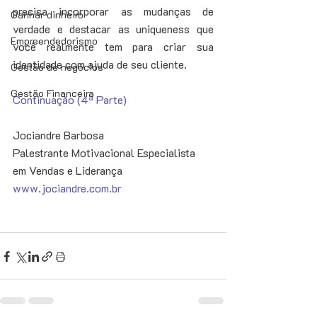
precisa incorporar as mudanças de 
Ganhar dinheiro
verdade e destacar as uniqueness que 
Empreendedorismo
você realmente tem para criar sua 
identidade com ajuda de seu cliente. 
Gestão de negócios
Gestão Financeira
Continuação (4ª Parte)
Jociandre Barbosa 
Palestrante Motivacional Especialista 
em Vendas e Liderança 
www.jociandre.com.br