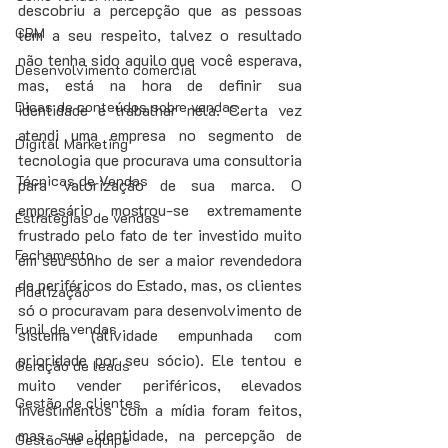
descobriu a percepção que as pessoas 
CRM
tem a seu respeito, talvez o resultado 
não tenha sido aquilo que você esperava, 
Desenvolvimento comercial
mas, está na hora de definir sua 
Dicas de conteúdos sobre vendas
identidade e trabalhar nela. Certa vez 
atendi uma empresa no segmento de 
Digital Marketing
tecnologia que procurava uma consultoria 
Técnicas de Vendas
para valorização de sua marca. O 
empresário mostrou-se extremamente 
Estratégias de vendas
frustrado pelo fato de ter investido muito 
Fechamento
em seu sonho de ser a maior revendedora 
de periféricos do Estado, mas, os clientes 
Fidelização
só o procuravam para desenvolvimento de 
Funil de vendas
sistema (atividade empunhada com 
prioridade por seu sócio). Ele tentou e 
Geração de leads
muito vender periféricos, elevados 
Gestão de clientes
investimentos com a mídia foram feitos, 
mas, sua identidade, na percepção de 
Gestão de equipe