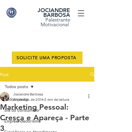
JOCIANDRE
BARBOSA
Palestrante
Motivacional
SOLICITE UMA PROPOSTA
Post
Todos posts
Jociandre Barbosa
Todos posts
24 de ago. de 2014
2 min de leitura
Marketing Pessoal:
dia do consumidor
Cresça e Apareça - Parte
Empreendedorismo
3
Excelência no Atendimento