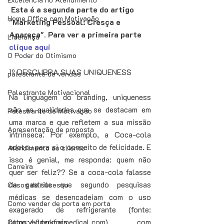
Esta é a segunda parte do artigo 
Home Office com Motivação
"Marketing Pessoal: Cresça e 
Apareça". Para ver a primeira parte 
Liderança
clique aqui
O Poder do Otimismo
1º DESCUBRA SUAS UNIQUENESS 
palestrante de vendas
Palestrante Motivacional
Na linguagem do branding, uniqueness 
são as qualidades que se destacam em 
Palestrante de Motivação
uma marca e que refletem a sua missão 
Apresentação de proposta
intrínseca. Por exemplo, a Coca-cola 
adotou para si o conceito de felicidade. E 
Atendimento ao cliente
isso é genial, me responda: quem não 
Carreira
quer ser feliz?? Se a coca-cola falasse 
da gastrite que segundo pesquisas 
Casos de sucesso
médicas se desencadeiam com o uso 
Como vender de porta em porta
exagerado de refrigerante (fonte: 
https://lookformedical.com) com 
Como vender mais