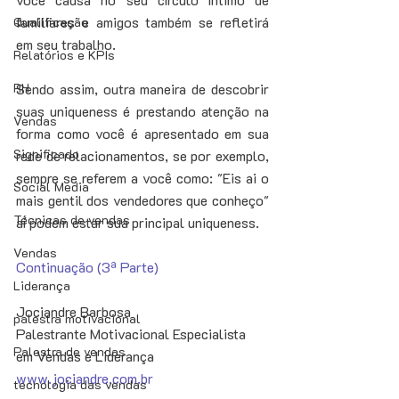
familiares e amigos também se refletirá 
Qualificação
em seu trabalho. 
Relatórios e KPIs
RH
Sendo assim, outra maneira de descobrir 
suas uniqueness é prestando atenção na 
Vendas
forma como você é apresentado em sua 
Significado
rede de relacionamentos, se por exemplo, 
sempre se referem a você como: "Eis ai o 
Social Media
mais gentil dos vendedores que conheço" 
Técnicas de vendas
aí podem estar sua principal uniqueness. 
Vendas
Continuação (3ª Parte)
Liderança
Jociandre Barbosa 
palestra motivacional
Palestrante Motivacional Especialista 
Palestra de vendas
em Vendas e Liderança 
www.jociandre.com.br
tecnologia das vendas