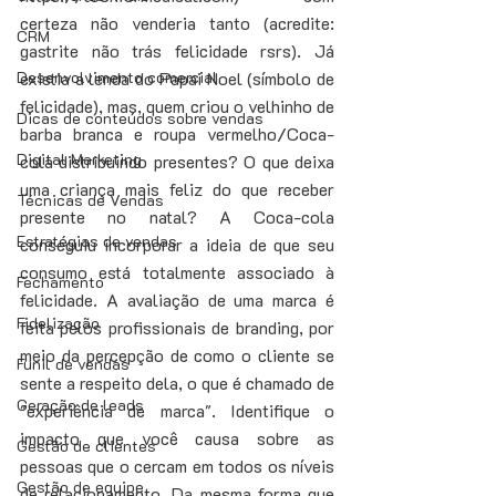
certeza não venderia tanto (acredite: 
CRM
gastrite não trás felicidade rsrs). Já 
Desenvolvimento comercial
existia a lenda do Papai Noel (símbolo de 
felicidade), mas, quem criou o velhinho de 
Dicas de conteúdos sobre vendas
barba branca e roupa vermelho/Coca-
Digital Marketing
cola distribuindo presentes? O que deixa 
uma criança mais feliz do que receber 
Técnicas de Vendas
presente no natal? A Coca-cola 
Estratégias de vendas
conseguiu incorporar a ideia de que seu 
consumo está totalmente associado à 
Fechamento
felicidade. A avaliação de uma marca é 
Fidelização
feita pelos profissionais de branding, por 
meio da percepção de como o cliente se 
Funil de vendas
sente a respeito dela, o que é chamado de 
Geração de leads
"experiência de marca". Identifique o 
impacto que você causa sobre as 
Gestão de clientes
pessoas que o cercam em todos os níveis 
Gestão de equipe
de relacionamento. Da mesma forma que 