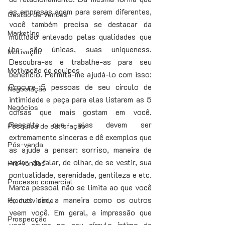
as empresas agem para serem diferentes, 
Gestão de Vendas
você também precisa se destacar da 
Marketing
multidão enlevado pelas qualidades que 
lhe são únicas, suas uniqueness. 
Motivação
Descubra-as e trabalhe-as para seu 
Motivação de equipes
benefício. Permita-me ajudá-lo com isso: 
Procure 5 pessoas de seu círculo de 
Negociação
intimidade e peça para elas listarem as 5 
Negócios
coisas que mais gostam em você. 
Ressalte que elas devem ser 
Pesquisa de satisfação
extremamente sinceras e dê exemplos que 
Pós-venda
as ajude a pensar: sorriso, maneira de 
andar, de falar, de olhar, de se vestir, sua 
Pré-vendas
pontualidade, serenidade, gentileza e etc. 
Processo comercial
Marca pessoal não se limita ao que você 
é, mas sim, a maneira como os outros 
Produtividade
veem você. Em geral, a impressão que 
Prospecção
você causa no seu círculo íntimo de 