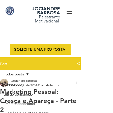
JOCIANDRE
BARBOSA
Palestrante
Motivacional
SOLICITE UMA PROPOSTA
Post
Todos posts
Jociandre Barbosa
Todos posts
24 de ago. de 2014
2 min de leitura
Marketing Pessoal:
dia do consumidor
Cresça e Apareça - Parte
Empreendedorismo
2
Excelência no Atendimento