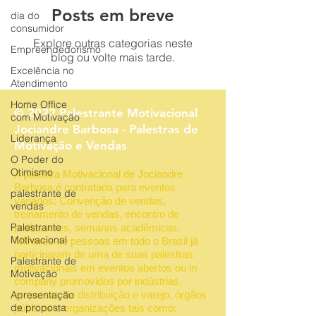
Posts em breve
dia do
consumidor
Explore outras categorias neste
Empreendedorismo
blog ou volte mais tarde.
Excelência no
Atendimento
Home Office
© 2022 Palestrante Motivacional
com Motivação
Jociandre Barbosa - Palestras de
Liderança
Motivação e Vendas
O Poder do
Otimismo
A palestra Motivacional de Jociandre
Barbosa é contratada para eventos
palestrante de
variados: Convenção de vendas,
vendas
treinamento de vendas, encontro de
Palestrante
professores, semanas acadêmicas.
Motivacional
Milhares de pessoas em todo o Brasil já
participaram de uma de suas palestras
Palestrante de
motivacionais em eventos abertos ou in
Motivação
company promovidos por indústrias,
Apresentação
empresas de distribuição e varejo, órgãos
de proposta
públicos e organizações tais como: