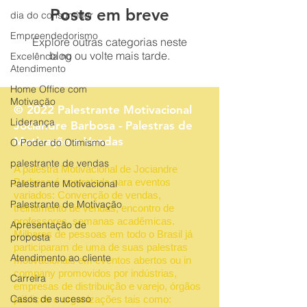
Posts em breve
dia do consumidor
Empreendedorismo
Explore outras categorias neste
blog ou volte mais tarde.
Excelência no
Atendimento
Home Office com
Motivação
© 2022 Palestrante Motivacional
Liderança
Jociandre Barbosa - Palestras de
Motivação e Vendas
O Poder do Otimismo
palestrante de vendas
A palestra Motivacional de Jociandre
Barbosa é contratada para eventos
Palestrante Motivacional
variados: Convenção de vendas,
Palestrante de Motivação
treinamento de vendas, encontro de
professores, semanas acadêmicas.
Apresentação de
Milhares de pessoas em todo o Brasil já
proposta
participaram de uma de suas palestras
Atendimento ao cliente
motivacionais em eventos abertos ou in
company promovidos por indústrias,
Carreira
empresas de distribuição e varejo, órgãos
Casos de sucesso
públicos e organizações tais como: